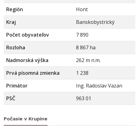
Región
Hont
Kraj
Banskobystrický
Počet obyvateľov
7 890
Rozloha
8 867 ha
Nadmorská výška
262 m n.m.
Prvá písomná zmienka
1 238
Primátor
Ing. Radoslav Vazan
PSČ
963 01
Počasie v Krupine