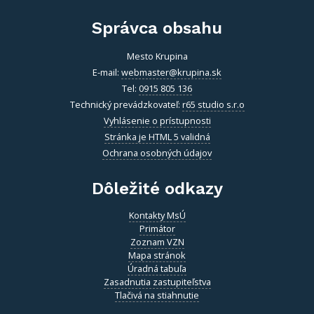
Vitajte v starobylom kráľovskom meste Krupina, ktoré sa rozprestiera
na pomedzí Štiavnických vrchov a Krupinskej planiny v údolí rieky
Krupinica, ktorá už od praveku ovplyvňovala vznik sídiel na Honte.
Správca obsahu
Mesto Krupina
E-mail:
webmaster@krupina.sk
Tel:
0915 805 136
Technický prevádzkovateľ:
r65 studio s.r.o
Vyhlásenie o prístupnosti
Stránka je HTML 5 validná
Ochrana osobných údajov
Dôležité odkazy
Kontakty MsÚ