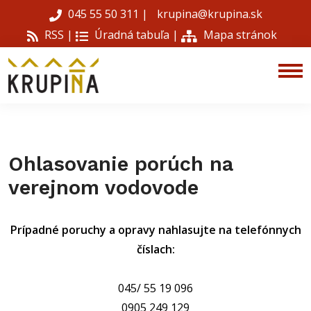
045 55 50 311
|
krupina@krupina.sk
RSS |
Úradná tabuľa
|
Mapa stránok
Ohlasovanie porúch na
verejnom vodovode
Prípadné poruchy a opravy nahlasujte na telefónnych
číslach:
045/ 55 19 096
0905 249 129