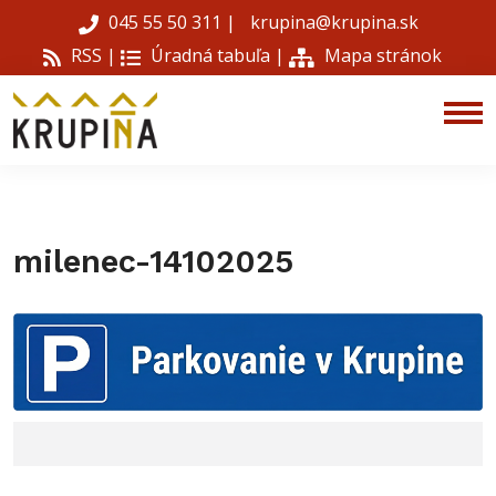
045 55 50 311
|
krupina@krupina.sk
RSS |
Úradná tabuľa
|
Mapa stránok
milenec-14102025