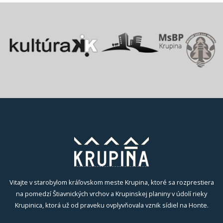
Vitajte v starobylom kráľovskom meste Krupina, ktoré sa rozprestiera
na pomedzí Štiavnických vrchov a Krupinskej planiny v údolí rieky
Krupinica, ktorá už od praveku ovplyvňovala vznik sídiel na Honte.