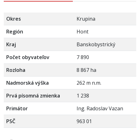
Okres
Krupina
Región
Hont
Kraj
Banskobystrický
Počet obyvateľov
7 890
Rozloha
8 867 ha
Nadmorská výška
262 m n.m.
Prvá písomná zmienka
1 238
Primátor
Ing. Radoslav Vazan
PSČ
963 01