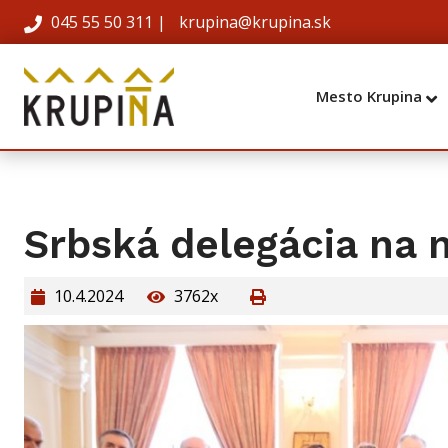
045 55 50 311
|
krupina@krupina.sk
Mesto Krupina
Srbská delegácia na 
10.4.2024
3762x