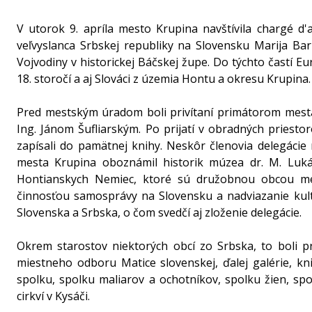
V utorok 9. apríla mesto Krupina navštívila chargé 
veľvyslanca Srbskej republiky na Slovensku Marija Bar
Vojvodiny v historickej Báčskej župe. Do týchto častí E
18. storočí a aj Slováci z územia Hontu a okresu Krupina.
Pred mestským úradom boli privítaní primátorom mes
Ing. Jánom Šufliarským. Po prijatí v obradných pries
zapísali do pamätnej knihy. Neskôr členovia delegácie n
mesta Krupina oboznámil historik múzea dr. M. Luká
Hontianskych Nemiec, ktoré sú družobnou obcou mes
činnosťou samosprávy na Slovensku a nadviazanie kul
Slovenska a Srbska, o čom svedčí aj zloženie delegácie.
Okrem starostov niektorých obcí zo Srbska, to boli pr
miestneho odboru Matice slovenskej, ďalej galérie, kn
spolku, spolku maliarov a ochotníkov, spolku žien, sp
cirkví v Kysáči.