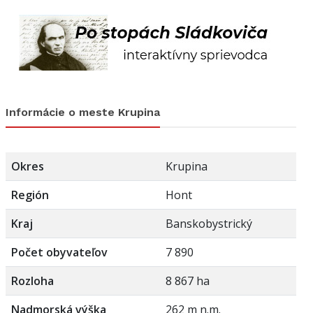
Informácie o meste Krupina
Okres
Krupina
Región
Hont
Kraj
Banskobystrický
Počet obyvateľov
7 890
Rozloha
8 867 ha
Nadmorská výška
262 m n.m.