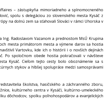
d'affaires – zástupkyňa mimoriadneho a splnomocneného
lović, spolu s delegáciou zo slovenského mesta Kysáč z
urópy na dolnú zem sa sťahovali Slováci v rámci Uhorska v
ta Ing. Radoslavom Vazanom a prednostom MsÚ Krupina
toroch mesta primátorom mesta a výmene darov sa hostia
avštívil Vartovku, kde ich o histórii i o novších dejinách
č. Po spoločnom obede hostia pokračovali v návšteve
ta Kysáč. Cieľom tejto cesty bolo oboznámenie sa s
túrnych stykov a hlbšej spolupráce medzi samosprávami
edstavitelia školstva, hasičského a záchranného zboru,
ižnice, kultúrneho centra v Kysáči, kultúrno-umeleckého
olku dôchodcov, spolku poľnohospodárov a evanjelických