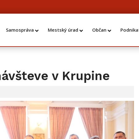
Samospráva
Mestský úrad
Občan
Podnika
návšteve v Krupine