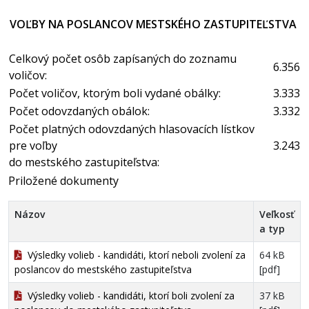
VOĽBY NA POSLANCOV MESTSKÉHO ZASTUPITEĽSTVA
Celkový počet osôb zapísaných do zoznamu
6.356
voličov:
Počet voličov, ktorým boli vydané obálky:
3.333
Počet odovzdaných obálok:
3.332
Počet platných odovzdaných hlasovacích lístkov
pre voľby
3.243
do mestského zastupiteľstva:
Priložené dokumenty
Názov
Veľkosť
a typ
Výsledky volieb - kandidáti, ktorí neboli zvolení za
64 kB
poslancov do mestského zastupiteľstva
[pdf]
Výsledky volieb - kandidáti, ktorí boli zvolení za
37 kB