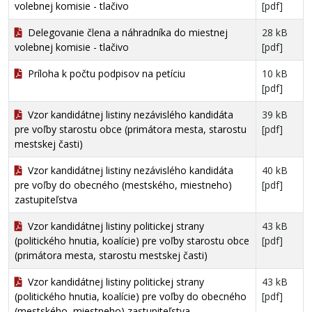
volebnej komisie - tlačivo
[pdf]
Delegovanie člena a náhradníka do miestnej
28 kB
volebnej komisie - tlačivo
[pdf]
Príloha k počtu podpisov na petíciu
10 kB
[pdf]
Vzor kandidátnej listiny nezávislého kandidáta
39 kB
pre voľby starostu obce (primátora mesta, starostu
[pdf]
mestskej časti)
Vzor kandidátnej listiny nezávislého kandidáta
40 kB
pre voľby do obecného (mestského, miestneho)
[pdf]
zastupiteľstva
Vzor kandidátnej listiny politickej strany
43 kB
(politického hnutia, koalície) pre voľby starostu obce
[pdf]
(primátora mesta, starostu mestskej časti)
Vzor kandidátnej listiny politickej strany
43 kB
(politického hnutia, koalície) pre voľby do obecného
[pdf]
(mestského, miestneho) zastupiteľstva