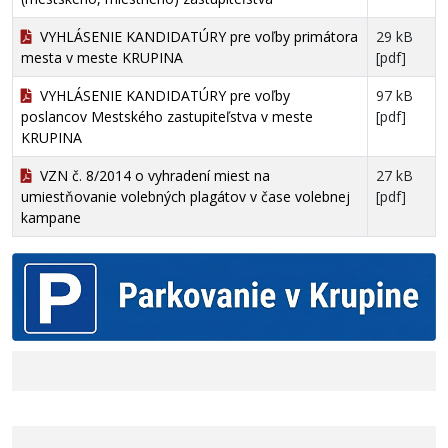
VYHLÁSENIE KANDIDATÚRY pre voľby primátora
29 kB
mesta v meste KRUPINA
[pdf]
VYHLÁSENIE KANDIDATÚRY pre voľby
97 kB
poslancov Mestského zastupiteľstva v meste
[pdf]
KRUPINA
VZN č. 8/2014 o vyhradení miest na
27 kB
umiestňovanie volebných plagátov v čase volebnej
[pdf]
kampane