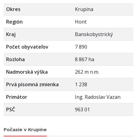
Okres
Krupina
Región
Hont
Kraj
Banskobystrický
Počet obyvateľov
7 890
Rozloha
8 867 ha
Nadmorská výška
262 m n.m.
Prvá písomná zmienka
1 238
Primátor
Ing. Radoslav Vazan
PSČ
963 01
Počasie v Krupine