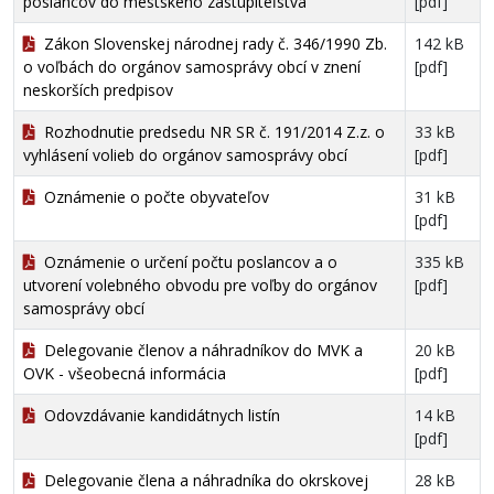
poslancov do mestského zastupiteľstva
[pdf]
Zákon Slovenskej národnej rady č. 346/1990 Zb.
142 kB
o voľbách do orgánov samosprávy obcí v znení
[pdf]
neskorších predpisov
Rozhodnutie predsedu NR SR č. 191/2014 Z.z. o
33 kB
vyhlásení volieb do orgánov samosprávy obcí
[pdf]
Oznámenie o počte obyvateľov
31 kB
[pdf]
Oznámenie o určení počtu poslancov a o
335 kB
utvorení volebného obvodu pre voľby do orgánov
[pdf]
samosprávy obcí
Delegovanie členov a náhradníkov do MVK a
20 kB
OVK - všeobecná informácia
[pdf]
Odovzdávanie kandidátnych listín
14 kB
[pdf]
Delegovanie člena a náhradníka do okrskovej
28 kB