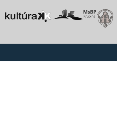
Vitajte v starobylom kráľovskom meste Krupina, ktoré sa rozprestiera
na pomedzí Štiavnických vrchov a Krupinskej planiny v údolí rieky
Krupinica, ktorá už od praveku ovplyvňovala vznik sídiel na Honte.
Správca obsahu