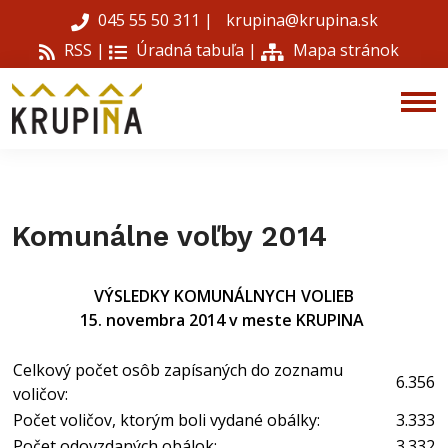
045 55 50 311
|
krupina@krupina.sk
RSS |
Úradná tabuľa
|
Mapa stránok
Komunálne voľby 2014
VÝSLEDKY KOMUNÁLNYCH VOLIEB
15. novembra 2014 v meste KRUPINA
Celkový počet osôb zapísaných do zoznamu
6.356
voličov:
Počet voličov, ktorým boli vydané obálky:
3.333
Počet odovzdaných obálok:
3.332