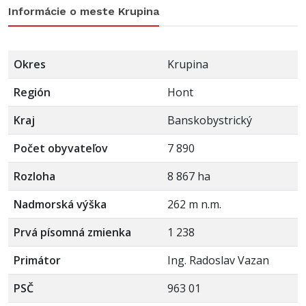
Informácie o meste Krupina
Okres
Krupina
Región
Hont
Kraj
Banskobystrický
Počet obyvateľov
7 890
Rozloha
8 867 ha
Nadmorská výška
262 m n.m.
Prvá písomná zmienka
1 238
Primátor
Ing. Radoslav Vazan
PSČ
963 01