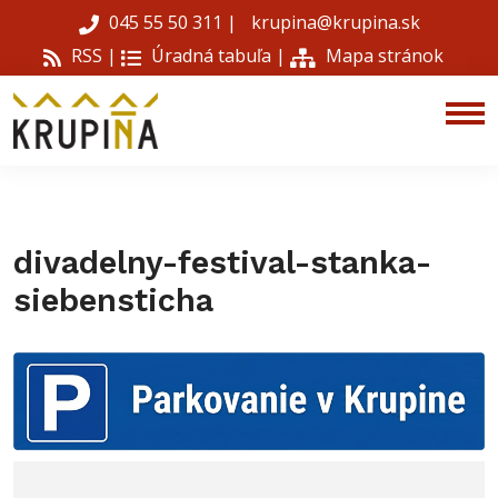
045 55 50 311
|
krupina@krupina.sk
RSS |
Úradná tabuľa
|
Mapa stránok
divadelny-festival-stanka-
siebensticha