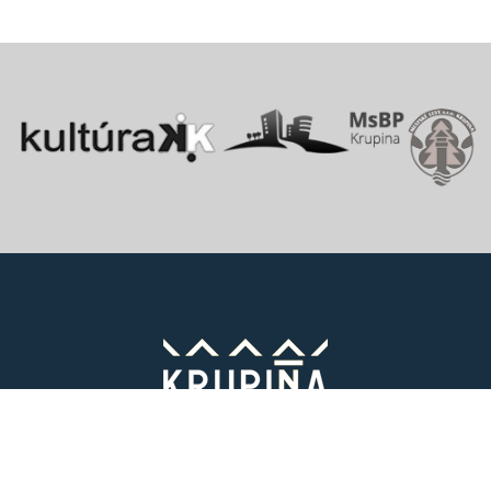
Vitajte v starobylom kráľovskom meste Krupina, ktoré sa rozprestiera
na pomedzí Štiavnických vrchov a Krupinskej planiny v údolí rieky
Krupinica, ktorá už od praveku ovplyvňovala vznik sídiel na Honte.