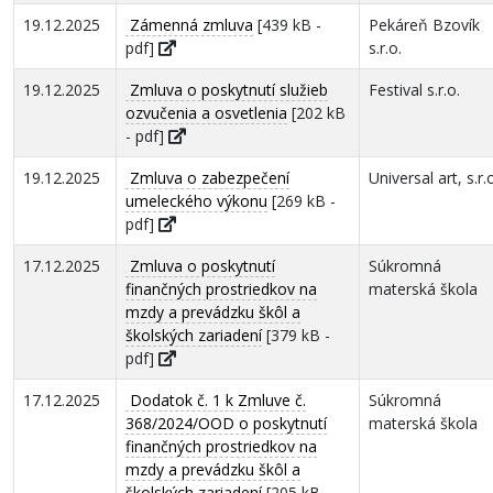
19.12.2025
Zámenná zmluva
[439 kB -
Pekáreň Bzovík
pdf]
s.r.o.
19.12.2025
Zmluva o poskytnutí služieb
Festival s.r.o.
ozvučenia a osvetlenia
[202 kB
- pdf]
19.12.2025
Zmluva o zabezpečení
Universal art, s.r.
umeleckého výkonu
[269 kB -
pdf]
17.12.2025
Zmluva o poskytnutí
Súkromná
finančných prostriedkov na
materská škola
mzdy a prevádzku škôl a
školských zariadení
[379 kB -
pdf]
17.12.2025
Dodatok č. 1 k Zmluve č.
Súkromná
368/2024/OOD o poskytnutí
materská škola
finančných prostriedkov na
mzdy a prevádzku škôl a
školských zariadení
[205 kB -