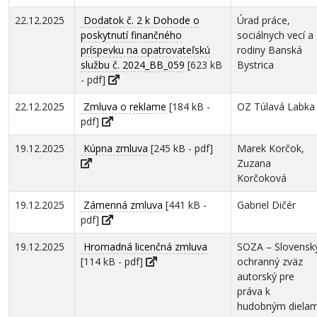
22.12.2025
Dodatok č. 2 k Dohode o
Úrad práce,
poskytnutí finančného
sociálnych vecí a
príspevku na opatrovateľskú
rodiny Banská
službu č. 2024_BB_059
[623 kB
Bystrica
- pdf]
22.12.2025
Zmluva o reklame
[184 kB -
OZ Túlavá Labka
pdf]
19.12.2025
Kúpna zmluva
[245 kB - pdf]
Marek Korčok,
Zuzana
Korčoková
19.12.2025
Zámenná zmluva
[441 kB -
Gabriel Dičér
pdf]
19.12.2025
Hromadná licenčná zmluva
SOZA – Slovensk
[114 kB - pdf]
ochranný zväz
autorský pre
práva k
hudobným diela