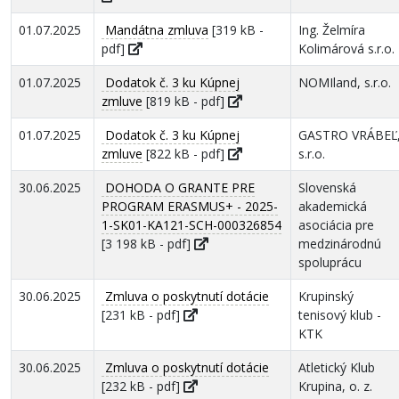
01.07.2025
Mandátna zmluva
[319 kB -
Ing. Želmíra
pdf]
Kolimárová s.r.o.
01.07.2025
Dodatok č. 3 ku Kúpnej
NOMIland, s.r.o.
zmluve
[819 kB - pdf]
01.07.2025
Dodatok č. 3 ku Kúpnej
GASTRO VRÁBEĽ
zmluve
[822 kB - pdf]
s.r.o.
30.06.2025
DOHODA O GRANTE PRE
Slovenská
PROGRAM ERASMUS+ - 2025-
akademická
1-SK01-KA121-SCH-000326854
asociácia pre
[3 198 kB - pdf]
medzinárodnú
spoluprácu
30.06.2025
Zmluva o poskytnutí dotácie
Krupinský
[231 kB - pdf]
tenisový klub -
KTK
30.06.2025
Zmluva o poskytnutí dotácie
Atletický Klub
[232 kB - pdf]
Krupina, o. z.