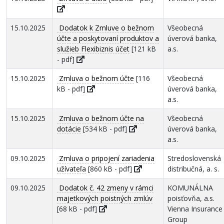
15.10.2025
Dodatok k Zmluve o bežnom
Všeobecná
účte a poskytovaní produktov a
úverová banka,
služieb Flexibiznis účet
[121 kB
a.s.
- pdf]
15.10.2025
Zmluva o bežnom účte
[116
Všeobecná
kB - pdf]
úverová banka,
a.s.
15.10.2025
Zmluva o bežnom účte na
Všeobecná
dotácie
[534 kB - pdf]
úverová banka,
a.s.
09.10.2025
Zmluva o pripojení zariadenia
Stredoslovenská
užívateľa
[860 kB - pdf]
distribučná, a. s.
09.10.2025
Dodatok č. 42 zmeny v rámci
KOMUNÁLNA
majetkových poistných zmlúv
poisťovňa, a.s.
[68 kB - pdf]
Vienna Insurance
Group