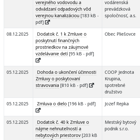
verejného vodovodu a
vodárenská
odvádzaní odpadových vôd
prevádzková
verejnou kanalizáciou
[183 kB -
spoločnosť, a.s.
pdf]
08.12.2025
Dodatok č. 1 k Zmluve o
Obec Pliešovce
poskytnutí finančných
prostriedkov na záujmové
vzdelávanie detí
[95 kB - pdf]
05.12.2025
Dohoda o ukončení účinnosti
COOP Jednota
Zmluvy o poskytovaní
Krupina,
stravovania
[810 kB - pdf]
spotrebné
družstvo
05.12.2025
Zmluva o dielo
[196 kB - pdf]
Jozef Repka
05.12.2025
Dodatok č. 40 k Zmluve o
Mestský bytový
nájme nehnuteľností a
podnik s.r.o.
nebytových priestorov
[203 kB