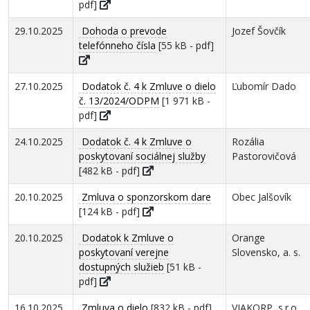
pdf]
29.10.2025
Dohoda o prevode
Jozef Šovčík
telefónneho čísla
[55 kB - pdf]
27.10.2025
Dodatok č. 4 k Zmluve o dielo
Ľubomír Dado
č. 13/2024/ODPM
[1 971 kB -
pdf]
24.10.2025
Dodatok č. 4 k Zmluve o
Rozália
poskytovaní sociálnej služby
Pastorovičová
[482 kB - pdf]
20.10.2025
Zmluva o sponzorskom dare
Obec Jalšovík
[124 kB - pdf]
20.10.2025
Dodatok k Zmluve o
Orange
poskytovaní verejne
Slovensko, a. s.
dostupných služieb
[51 kB -
pdf]
16.10.2025
Zmluva o dielo
[832 kB - pdf]
VIAKORP, s.r.o.