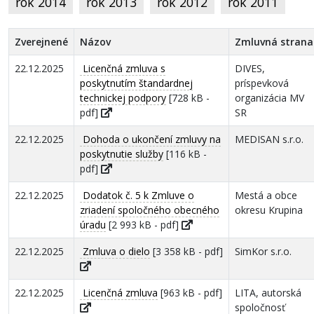
rok 2014
rok 2013
rok 2012
rok 2011
Zverejnené
Názov
Zmluvná strana
22.12.2025
Licenčná zmluva s
DIVES,
poskytnutím štandardnej
príspevková
technickej podpory
[728 kB -
organizácia MV
pdf]
SR
22.12.2025
Dohoda o ukončení zmluvy na
MEDISAN s.r.o.
poskytnutie služby
[116 kB -
pdf]
22.12.2025
Dodatok č. 5 k Zmluve o
Mestá a obce
zriadení spoločného obecného
okresu Krupina
úradu
[2 993 kB - pdf]
22.12.2025
Zmluva o dielo
[3 358 kB - pdf]
SimKor s.r.o.
22.12.2025
Licenčná zmluva
[963 kB - pdf]
LITA, autorská
spoločnosť