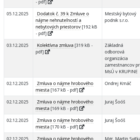
- pdf]
05.12.2025
Dodatok č. 39 k Zmluve o
Mestský bytový
nájme nehnuteľností a
podnik s.r.o.
nebytových priestorov
[192 kB
- pdf]
03.12.2025
Kolektívna zmluva
[319 kB -
Základná
pdf]
odborová
organizácia
zamestnancov pr
MsÚ v KRUPINE
02.12.2025
Zmluva o nájme hrobového
Ondrej Krnáč
miesta
[167 kB - pdf]
02.12.2025
Zmluva o nájme hrobového
Juraj Šoóš
miesta
[169 kB - pdf]
02.12.2025
Zmluva o nájme hrobového
Juraj Šoóš
miesta
[170 kB - pdf]
02.12.2025
Zmluva o nájme hrobového
Mgr. Martin Svitk