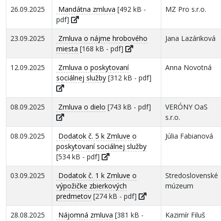
26.09.2025
Mandátna zmluva
[492 kB -
MZ Pro s.r.o.
pdf]
23.09.2025
Zmluva o nájme hrobového
Jana Lazáriková
miesta
[168 kB - pdf]
12.09.2025
Zmluva o poskytovaní
Anna Novotná
sociálnej služby
[312 kB - pdf]
08.09.2025
Zmluva o dielo
[743 kB - pdf]
VERÓNY OaS
s.r.o.
08.09.2025
Dodatok č. 5 k Zmluve o
Júlia Fabianová
poskytovaní sociálnej služby
[534 kB - pdf]
03.09.2025
Dodatok č. 1 k Zmluve o
Stredoslovenské
výpožičke zbierkových
múzeum
predmetov
[274 kB - pdf]
28.08.2025
Nájomná zmluva
[381 kB -
Kazimír Filuš