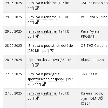
29.05.2025
Zmluva o reklame
[195 kB -
SAD Krupina s.r.o
pdf]
29.05.2025
Zmluva o reklame
[196 kB -
POLIINVEST s.r.o
pdf]
29.05.2025
Zmluva o reklame
[194 kB -
Pavel Vyletel
pdf]
PROBAT
28.05.2025
Zmluva o poskytnutí dotácie
OZ THZ Carpona
[230 kB - pdf]
28.05.2025
Sponzorská zmluva
[369 kB -
BlueClean s.r.o.
pdf]
27.05.2025
Zmluva o poskytnutí
SNAP s.r.o.
sponzorského príspevku
[192
kB - pdf]
27.05.2025
Zmluva o reklame
[196 kB -
Kúrenie, voda,
pdf]
plyn - DENDIŠ
JOZEF