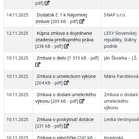
pdf]
14.11.2025
Dodatok č. 1 k Nájomnej
SNAP s.r.o.
zmluve
[205 kB - pdf]
12.11.2025
Kúpna zmluva a dojednanie
LESY Slovenskej
zriadenia predkupného práva
republiky, štátny
[236 kB - pdf]
podnik
10.11.2025
Zmluva o dielo
[1 315 kB - pdf]
Ján Škvarka – J.Š.
10.11.2025
Zmluva o umeleckom výkone
Mária Parobková
[204 kB - pdf]
10.11.2025
Zmluva o dodaní umeleckého
Zmluva o dodaní
výkonu
[209 kB - pdf]
umeleckého
výkonu
10.11.2025
Zmluva o poskytnutí dotácie
Lenka Verónyová
[231 kB - pdf]
10.11.2025
Zmluva o výpožičke
[242 kB -
Krupinský