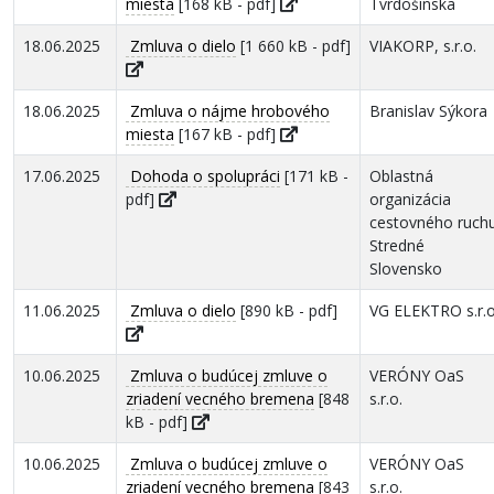
miesta
[168 kB - pdf]
Tvrdošínska
18.06.2025
Zmluva o dielo
[1 660 kB - pdf]
VIAKORP, s.r.o.
18.06.2025
Zmluva o nájme hrobového
Branislav Sýkora
miesta
[167 kB - pdf]
17.06.2025
Dohoda o spolupráci
[171 kB -
Oblastná
pdf]
organizácia
cestovného ruch
Stredné
Slovensko
11.06.2025
Zmluva o dielo
[890 kB - pdf]
VG ELEKTRO s.r.o
10.06.2025
Zmluva o budúcej zmluve o
VERÓNY OaS
zriadení vecného bremena
[848
s.r.o.
kB - pdf]
10.06.2025
Zmluva o budúcej zmluve o
VERÓNY OaS
zriadení vecného bremena
[843
s.r.o.