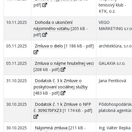
pdf]
tenisový klub -
KTK, o.z.
10.11.2025
Dohoda o ukončení
VEGO
nájomného vzťahu
[205 kB -
MARKETING s.r.o
pdf]
05.11.2025
Zmluva o dielo
[1 186 kB - pdf]
architektúra, s.r.o
05.11.2025
Zmluva o nájme hnuteľnej veci
GALAXIA s.r.o.
[208 kB - pdf]
31.10.2025
Dodatok č. 3 k Zmluve o
Jana Pentková
poskytovaní sociálnej služby
[483 kB - pdf]
30.10.2025
Dodatok č. 1 k Zmluve o NFP
Pôdohospodársk
č. 309070FXZ3
[1 174 kB - pdf]
platobná agentúr
30.10.2025
Nájomná zmluva
[211 kB -
Ing. Valter Repka