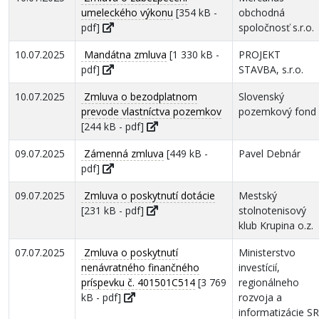
umeleckého výkonu
[354 kB -
obchodná
pdf]
spoločnosť s.r.o.
10.07.2025
Mandátna zmluva
[1 330 kB -
PROJEKT
pdf]
STAVBA, s.r.o.
10.07.2025
Zmluva o bezodplatnom
Slovenský
prevode vlastníctva pozemkov
pozemkový fond
[244 kB - pdf]
09.07.2025
Zámenná zmluva
[449 kB -
Pavel Debnár
pdf]
09.07.2025
Zmluva o poskytnutí dotácie
Mestský
[231 kB - pdf]
stolnotenisový
klub Krupina o.z.
07.07.2025
Zmluva o poskytnutí
Ministerstvo
nenávratného finančného
investícií,
príspevku č. 401501C514
[3 769
regionálneho
kB - pdf]
rozvoja a
informatizácie SR