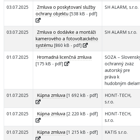
03.07.2025
Zmluva o poskytovaní služby
SH ALARM, s.r.o.
ochrany objektu
[538 kB - pdf]
03.07.2025
Zmluva o dodávke a montáži
SH ALARM s.r.o.
kamerového a fotovoltaického
systému
[860 kB - pdf]
01.07.2025
Hromadná licenčná zmluva
SOZA – Slovensk
[175 kB - pdf]
ochranný zväz
autorský pre
práva k
hudobným diela
01.07.2025
Kúpna zmluva
[1 692 kB - pdf]
HONT-TECH,
s.r.o.
01.07.2025
Kúpna zmluva
[2 220 kB - pdf]
HONT-TECH,
s.r.o.
01.07.2025
Kúpna zmluva
[1 215 kB - pdf]
KATIS s.r.o.