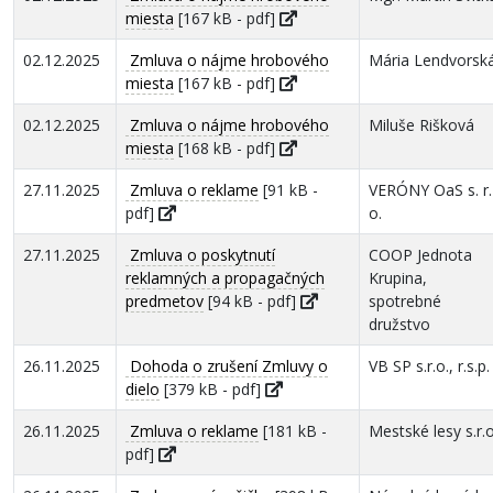
miesta
[167 kB - pdf]
02.12.2025
Zmluva o nájme hrobového
Mária Lendvorsk
miesta
[167 kB - pdf]
02.12.2025
Zmluva o nájme hrobového
Miluše Rišková
miesta
[168 kB - pdf]
27.11.2025
Zmluva o reklame
[91 kB -
VERÓNY OaS s. r.
pdf]
o.
27.11.2025
Zmluva o poskytnutí
COOP Jednota
reklamných a propagačných
Krupina,
predmetov
[94 kB - pdf]
spotrebné
družstvo
26.11.2025
Dohoda o zrušení Zmluvy o
VB SP s.r.o., r.s.p.
dielo
[379 kB - pdf]
26.11.2025
Zmluva o reklame
[181 kB -
Mestské lesy s.r.o
pdf]