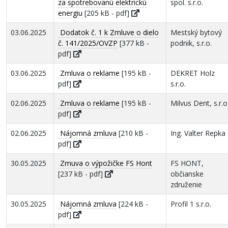
za spotrebovanú elektrickú
spol. s.r.o.
energiu
[205 kB - pdf]
03.06.2025
Dodatok č. 1 k Zmluve o dielo
Mestský bytový
č. 141/2025/OVZP
[377 kB -
podnik, s.r.o.
pdf]
03.06.2025
Zmluva o reklame
[195 kB -
DEKRET Holz
pdf]
s.r.o.
02.06.2025
Zmluva o reklame
[195 kB -
Milvus Dent, s.r.o
pdf]
02.06.2025
Nájomná zmluva
[210 kB -
Ing. Valter Repka
pdf]
30.05.2025
Zmuva o výpožičke FS Hont
FS HONT,
[237 kB - pdf]
občianske
združenie
30.05.2025
Nájomná zmluva
[224 kB -
Profil 1 s.r.o.
pdf]