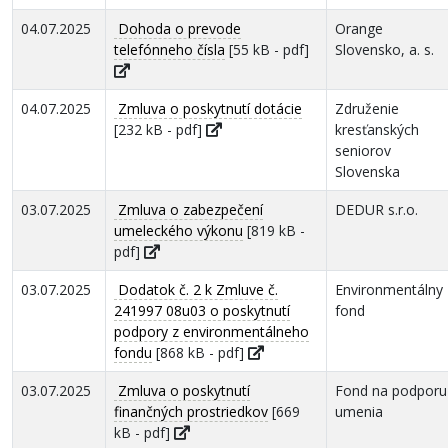
04.07.2025
Dohoda o prevode
Orange
telefónneho čísla
[55 kB - pdf]
Slovensko, a. s.
04.07.2025
Zmluva o poskytnutí dotácie
Združenie
[232 kB - pdf]
kresťanských
seniorov
Slovenska
03.07.2025
Zmluva o zabezpečení
DEDUR s.r.o.
umeleckého výkonu
[819 kB -
pdf]
03.07.2025
Dodatok č. 2 k Zmluve č.
Environmentálny
241997 08u03 o poskytnutí
fond
podpory z environmentálneho
fondu
[868 kB - pdf]
03.07.2025
Zmluva o poskytnutí
Fond na podporu
finančných prostriedkov
[669
umenia
kB - pdf]