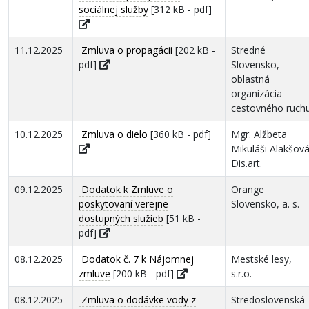
sociálnej služby
[312 kB - pdf]
11.12.2025
Zmluva o propagácii
[202 kB -
Stredné
pdf]
Slovensko,
oblastná
organizácia
cestovného ruch
10.12.2025
Zmluva o dielo
[360 kB - pdf]
Mgr. Alžbeta
Mikuláši Alakšov
Dis.art.
09.12.2025
Dodatok k Zmluve o
Orange
poskytovaní verejne
Slovensko, a. s.
dostupných služieb
[51 kB -
pdf]
08.12.2025
Dodatok č. 7 k Nájomnej
Mestské lesy,
zmluve
[200 kB - pdf]
s.r.o.
08.12.2025
Zmluva o dodávke vody z
Stredoslovenská