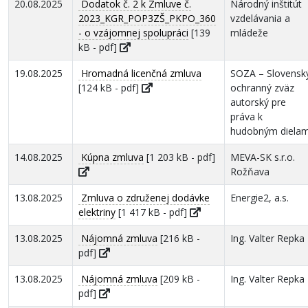
20.08.2025
Dodatok č. 2 k Zmluve č.
Národný inštitút
2023_KGR_POP3ZŠ_PKPO_360
vzdelávania a
- o vzájomnej spolupráci
[139
mládeže
kB - pdf]
19.08.2025
Hromadná licenčná zmluva
SOZA – Slovensk
[124 kB - pdf]
ochranný zväz
autorský pre
práva k
hudobným diela
14.08.2025
Kúpna zmluva
[1 203 kB - pdf]
MEVA-SK s.r.o.
Rožňava
13.08.2025
Zmluva o združenej dodávke
Energie2, a.s.
elektriny
[1 417 kB - pdf]
13.08.2025
Nájomná zmluva
[216 kB -
Ing. Valter Repka
pdf]
13.08.2025
Nájomná zmluva
[209 kB -
Ing. Valter Repka
pdf]