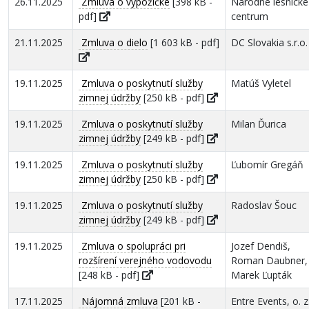
26.11.2025
Zmluva o výpožičke
[398 kB -
Národné lesnícke
pdf]
centrum
21.11.2025
Zmluva o dielo
[1 603 kB - pdf]
DC Slovakia s.r.o.
19.11.2025
Zmluva o poskytnutí služby
Matúš Vyletel
zimnej údržby
[250 kB - pdf]
19.11.2025
Zmluva o poskytnutí služby
Milan Ďurica
zimnej údržby
[249 kB - pdf]
19.11.2025
Zmluva o poskytnutí služby
Ľubomír Gregáň
zimnej údržby
[250 kB - pdf]
19.11.2025
Zmluva o poskytnutí služby
Radoslav Šouc
zimnej údržby
[249 kB - pdf]
19.11.2025
Zmluva o spolupráci pri
Jozef Dendiš,
rozšírení verejného vodovodu
Roman Daubner,
[248 kB - pdf]
Marek Ľupták
17.11.2025
Nájomná zmluva
[201 kB -
Entre Events, o. z