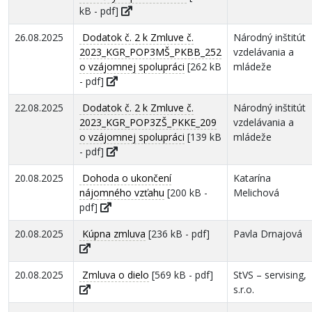
kB - pdf]
26.08.2025
Dodatok č. 2 k Zmluve č.
Národný inštitút
2023_KGR_POP3MŠ_PKBB_252
vzdelávania a
o vzájomnej spolupráci
[262 kB
mládeže
- pdf]
22.08.2025
Dodatok č. 2 k Zmluve č.
Národný inštitút
2023_KGR_POP3ZŠ_PKKE_209
vzdelávania a
o vzájomnej spolupráci
[139 kB
mládeže
- pdf]
20.08.2025
Dohoda o ukončení
Katarína
nájomného vzťahu
[200 kB -
Melichová
pdf]
20.08.2025
Kúpna zmluva
[236 kB - pdf]
Pavla Drnajová
20.08.2025
Zmluva o dielo
[569 kB - pdf]
StVS – servising,
s.r.o.