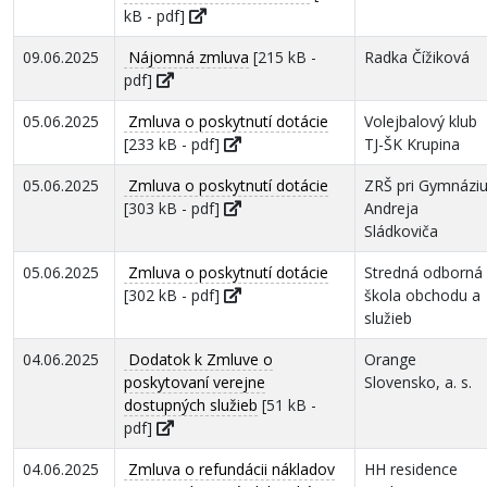
kB - pdf]
09.06.2025
Nájomná zmluva
[215 kB -
Radka Čížiková
pdf]
05.06.2025
Zmluva o poskytnutí dotácie
Volejbalový klub
[233 kB - pdf]
TJ-ŠK Krupina
05.06.2025
Zmluva o poskytnutí dotácie
ZRŠ pri Gymnázi
[303 kB - pdf]
Andreja
Sládkoviča
05.06.2025
Zmluva o poskytnutí dotácie
Stredná odborná
[302 kB - pdf]
škola obchodu a
služieb
04.06.2025
Dodatok k Zmluve o
Orange
poskytovaní verejne
Slovensko, a. s.
dostupných služieb
[51 kB -
pdf]
04.06.2025
Zmluva o refundácii nákladov
HH residence