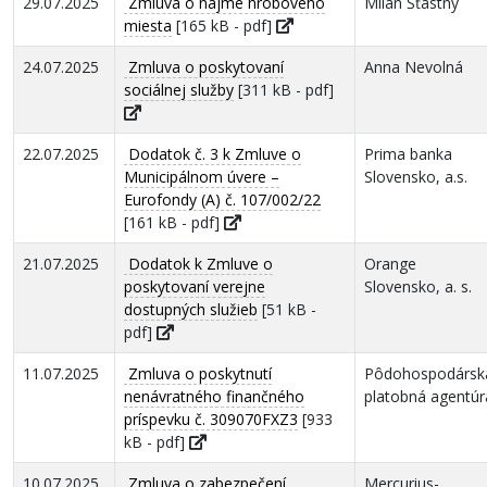
29.07.2025
Zmluva o nájme hrobového
Milan Šťastný
miesta
[165 kB - pdf]
24.07.2025
Zmluva o poskytovaní
Anna Nevolná
sociálnej služby
[311 kB - pdf]
22.07.2025
Dodatok č. 3 k Zmluve o
Prima banka
Municipálnom úvere –
Slovensko, a.s.
Eurofondy (A) č. 107/002/22
[161 kB - pdf]
21.07.2025
Dodatok k Zmluve o
Orange
poskytovaní verejne
Slovensko, a. s.
dostupných služieb
[51 kB -
pdf]
11.07.2025
Zmluva o poskytnutí
Pôdohospodársk
nenávratného finančného
platobná agentúr
príspevku č. 309070FXZ3
[933
kB - pdf]
10.07.2025
Zmluva o zabezpečení
Mercurius-