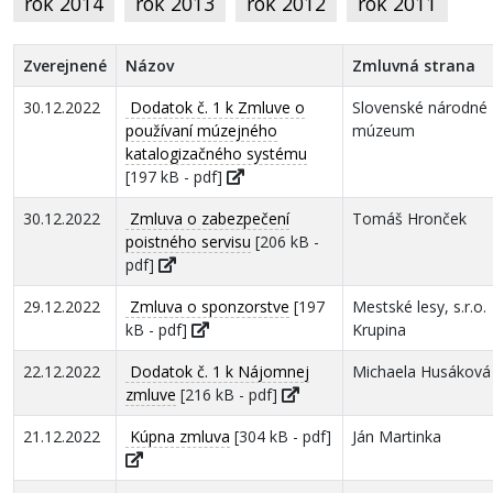
rok 2014
rok 2013
rok 2012
rok 2011
Zverejnené
Názov
Zmluvná strana
30.12.2022
Dodatok č. 1 k Zmluve o
Slovenské národné
používaní múzejného
múzeum
katalogizačného systému
[197 kB - pdf]
30.12.2022
Zmluva o zabezpečení
Tomáš Hronček
poistného servisu
[206 kB -
pdf]
29.12.2022
Zmluva o sponzorstve
[197
Mestské lesy, s.r.o.
kB - pdf]
Krupina
22.12.2022
Dodatok č. 1 k Nájomnej
Michaela Husáková
zmluve
[216 kB - pdf]
21.12.2022
Kúpna zmluva
[304 kB - pdf]
Ján Martinka