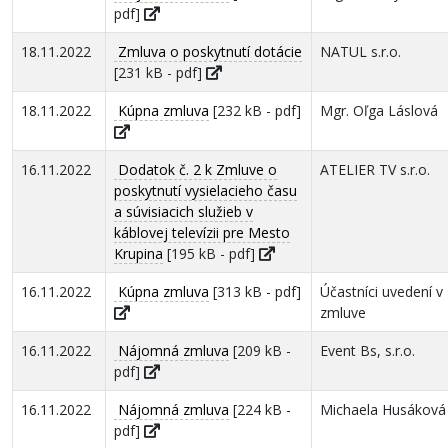
pdf]
18.11.2022
Zmluva o poskytnutí dotácie
NATUL s.r.o.
[231 kB - pdf]
18.11.2022
Kúpna zmluva
[232 kB - pdf]
Mgr. Oľga Láslová
16.11.2022
Dodatok č. 2 k Zmluve o
ATELIER TV s.r.o.
poskytnutí vysielacieho času
a súvisiacich služieb v
káblovej televízii pre Mesto
Krupina
[195 kB - pdf]
16.11.2022
Kúpna zmluva
[313 kB - pdf]
Účastníci uvedení v
zmluve
16.11.2022
Nájomná zmluva
[209 kB -
Event Bs, s.r.o.
pdf]
16.11.2022
Nájomná zmluva
[224 kB -
Michaela Husáková
pdf]