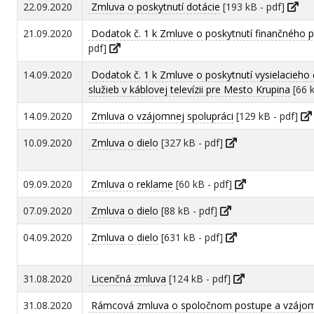
22.09.2020
Zmluva o poskytnutí dotácie
[193 kB - pdf]
21.09.2020
Dodatok č. 1 k Zmluve o poskytnutí finančného p
pdf]
14.09.2020
Dodatok č. 1 k Zmluve o poskytnutí vysielacieho 
služieb v káblovej televízii pre Mesto Krupina
[66 k
14.09.2020
Zmluva o vzájomnej spolupráci
[129 kB - pdf]
10.09.2020
Zmluva o dielo
[327 kB - pdf]
09.09.2020
Zmluva o reklame
[60 kB - pdf]
07.09.2020
Zmluva o dielo
[88 kB - pdf]
04.09.2020
Zmluva o dielo
[631 kB - pdf]
31.08.2020
Licenčná zmluva
[124 kB - pdf]
31.08.2020
Rámcová zmluva o spoločnom postupe a vzájomn