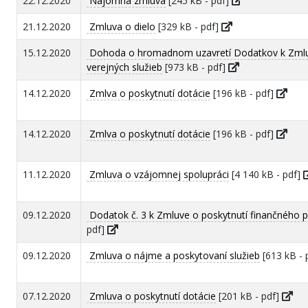
22.12.2020
Nájomná zmluva
[245 kB - pdf]
21.12.2020
Zmluva o dielo
[329 kB - pdf]
15.12.2020
Dohoda o hromadnom uzavretí Dodatkov k Zmlu
verejných služieb
[973 kB - pdf]
14.12.2020
Zmlva o poskytnutí dotácie
[196 kB - pdf]
14.12.2020
Zmlva o poskytnutí dotácie
[196 kB - pdf]
11.12.2020
Zmluva o vzájomnej spolupráci
[4 140 kB - pdf]
09.12.2020
Dodatok č. 3 k Zmluve o poskytnutí finančného p
pdf]
09.12.2020
Zmluva o nájme a poskytovaní služieb
[613 kB - 
07.12.2020
Zmluva o poskytnutí dotácie
[201 kB - pdf]