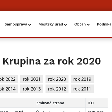
Samospráva
Mestský úrad
Občan
Podnika
Krupina za rok 2020
ok 2022
rok 2021
rok 2020
rok 2019
ok 2014
rok 2013
rok 2012
rok 2011
Zmluvná strana
IČO