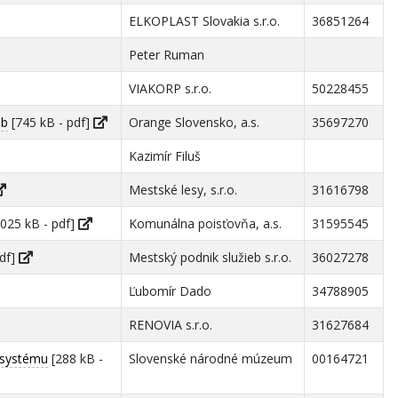
ELKOPLAST Slovakia s.r.o.
36851264
Peter Ruman
VIAKORP s.r.o.
50228455
eb
[745 kB - pdf]
Orange Slovensko, a.s.
35697270
Kazimír Filuš
Mestské lesy, s.r.o.
31616798
 025 kB - pdf]
Komunálna poisťovňa, a.s.
31595545
pdf]
Mestský podnik služieb s.r.o.
36027278
Ľubomír Dado
34788905
RENOVIA s.r.o.
31627684
 systému
[288 kB -
Slovenské národné múzeum
00164721