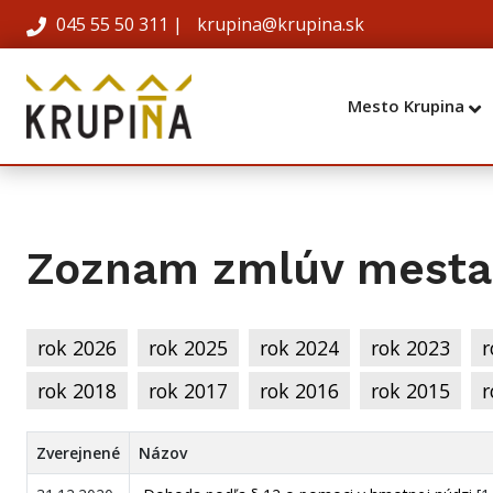
045 55 50 311
|
krupina@krupina.sk
Mesto Krupina
Zoznam zmlúv mesta 
rok 2026
rok 2025
rok 2024
rok 2023
r
rok 2018
rok 2017
rok 2016
rok 2015
r
Zverejnené
Názov