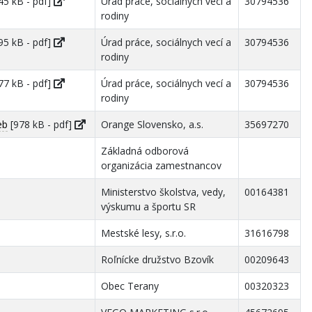
45 kB - pdf]
Úrad práce, sociálnych vecí a
30794536
rodiny
95 kB - pdf]
Úrad práce, sociálnych vecí a
30794536
rodiny
77 kB - pdf]
Úrad práce, sociálnych vecí a
30794536
rodiny
eb
[978 kB - pdf]
Orange Slovensko, a.s.
35697270
Základná odborová
organizácia zamestnancov
Ministerstvo školstva, vedy,
00164381
výskumu a športu SR
Mestské lesy, s.r.o.
31616798
Roľnícke družstvo Bzovík
00209643
Obec Terany
00320323