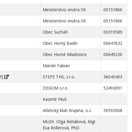
Ministerstvo vnútra SR
00151866
Ministerstvo vnútra SR
00151866
Obec Sucháň
00319589
Obec Horný Badín
00647632
Obec Horné Mladonice
00649236
Marián Fabian
df]
STEFE THS, s.r.o.
36045403
DEGOM s.r.o.
52493091
Kazimír Filuš
Atletický klub Krupina, o.z.
50592068
MUDr. Oľga Reháková, Mgr.
Eva Rollerová, PhD.