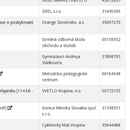
VEGO MARKETING s.r.o.
45672695
GRD, s.r.o.
31645399
ve o poskytovaní
Orange Slovensko, a.s.
35697270
Stredná odborná škola
00159352
obchodu a služieb
Gymnázium Andreja
37898795
Sládkoviča
Metodicko-pedagogické
00164348
centrum
ríspevku
[114 kB -
SVETLO Krupina, n.o.
50772155
pdf]
Konica Minolta Slovakia spol.
31338551
s r.o.
Cyklistický klub Krupina
35644488