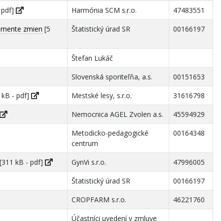
 pdf]
Harmónia SCM s.r.o.
47483551
žmente zmien
[5
Štatistický úrad SR
00166197
Štefan Lukáč
Slovenská sporiteľňa, a.s.
00151653
 kB - pdf]
Mestské lesy, s.r.o.
31616798
Nemocnica AGEL Zvolen a.s.
45594929
Metodicko-pedagogické
00164348
centrum
[311 kB - pdf]
GynVi s.r.o.
47996005
Štatistický úrad SR
00166197
CROPFARM s.r.o.
46221760
Účastníci uvedení v zmluve