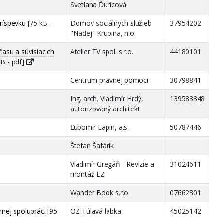
Svetlana Ďuricová
ríspevku
[75 kB -
Domov sociálnych služieb
37954202
"Nádej" Krupina, n.o.
času a súvisiacich
Atelier TV spol. s.r.o.
44180101
B - pdf]
Centrum právnej pomoci
30798841
Ing. arch. Vladimír Hrdý,
139583348
autorizovaný architekt
Ľubomír Lapin, a.s.
50787446
Štefan Šafárik
Vladimír Gregáň - Revízie a
31024611
montáž EZ
Wander Book s.r.o.
07662301
ej spolupráci
[95
OZ Túlavá labka
45025142