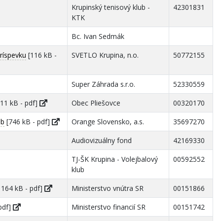
Krupinský tenisový klub -
42301831
KTK
Bc. Ivan Sedmák
ríspevku
[116 kB -
SVETLO Krupina, n.o.
50772155
Super Záhrada s.r.o.
52330559
11 kB - pdf]
Obec Pliešovce
00320170
eb
[746 kB - pdf]
Orange Slovensko, a.s.
35697270
Audiovizuálny fond
42169330
TJ-ŠK Krupina - Volejbalový
00592552
klub
 164 kB - pdf]
Ministerstvo vnútra SR
00151866
pdf]
Ministerstvo financií SR
00151742