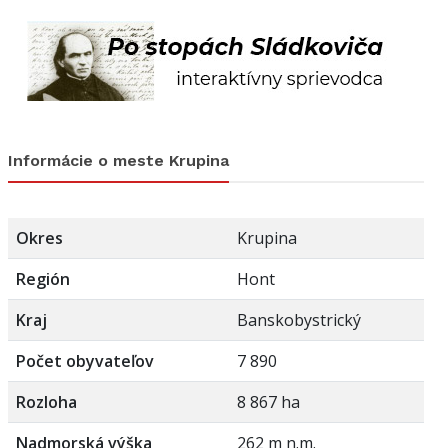
Informácie o meste Krupina
Okres
Krupina
Región
Hont
Kraj
Banskobystrický
Počet obyvateľov
7 890
Rozloha
8 867 ha
Nadmorská výška
262 m n.m.