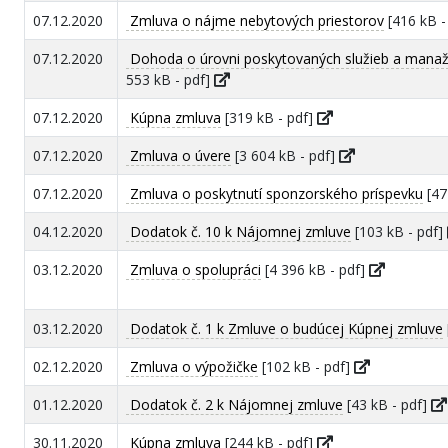
07.12.2020
Zmluva o nájme nebytových priestorov
[416 kB -
07.12.2020
Dohoda o úrovni poskytovaných služieb a mana
553 kB - pdf]
07.12.2020
Kúpna zmluva
[319 kB - pdf]
07.12.2020
Zmluva o úvere
[3 604 kB - pdf]
07.12.2020
Zmluva o poskytnutí sponzorského príspevku
[47
04.12.2020
Dodatok č. 10 k Nájomnej zmluve
[103 kB - pdf]
03.12.2020
Zmluva o spolupráci
[4 396 kB - pdf]
03.12.2020
Dodatok č. 1 k Zmluve o budúcej Kúpnej zmluve
02.12.2020
Zmluva o výpožičke
[102 kB - pdf]
01.12.2020
Dodatok č. 2 k Nájomnej zmluve
[43 kB - pdf]
30.11.2020
Kúpna zmluva
[244 kB - pdf]