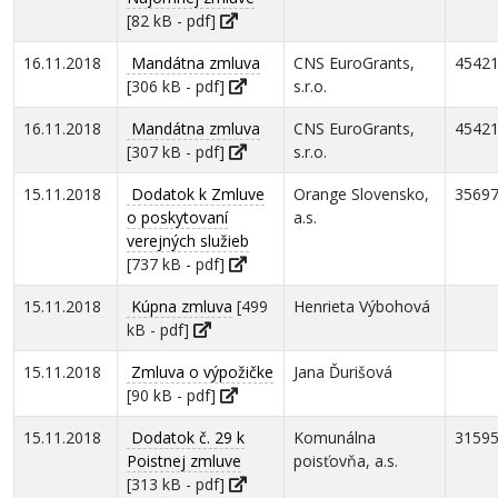
[82 kB - pdf]
16.11.2018
Mandátna zmluva
CNS EuroGrants,
4542
[306 kB - pdf]
s.r.o.
16.11.2018
Mandátna zmluva
CNS EuroGrants,
4542
[307 kB - pdf]
s.r.o.
15.11.2018
Dodatok k Zmluve
Orange Slovensko,
3569
o poskytovaní
a.s.
verejných služieb
[737 kB - pdf]
15.11.2018
Kúpna zmluva
[499
Henrieta Výbohová
kB - pdf]
15.11.2018
Zmluva o výpožičke
Jana Ďurišová
[90 kB - pdf]
15.11.2018
Dodatok č. 29 k
Komunálna
3159
Poistnej zmluve
poisťovňa, a.s.
[313 kB - pdf]