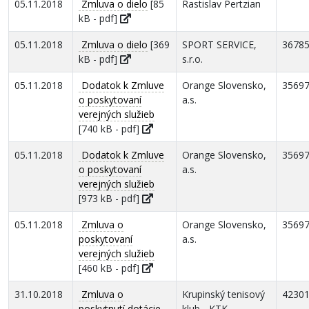
05.11.2018
Zmluva o dielo
[85
Rastislav Pertzian
kB - pdf]
05.11.2018
Zmluva o dielo
[369
SPORT SERVICE,
3678
kB - pdf]
s.r.o.
05.11.2018
Dodatok k Zmluve
Orange Slovensko,
3569
o poskytovaní
a.s.
verejných služieb
[740 kB - pdf]
05.11.2018
Dodatok k Zmluve
Orange Slovensko,
3569
o poskytovaní
a.s.
verejných služieb
[973 kB - pdf]
05.11.2018
Zmluva o
Orange Slovensko,
3569
poskytovaní
a.s.
verejných služieb
[460 kB - pdf]
31.10.2018
Zmluva o
Krupinský tenisový
4230
poskytnutí dotácie
klub - KTK