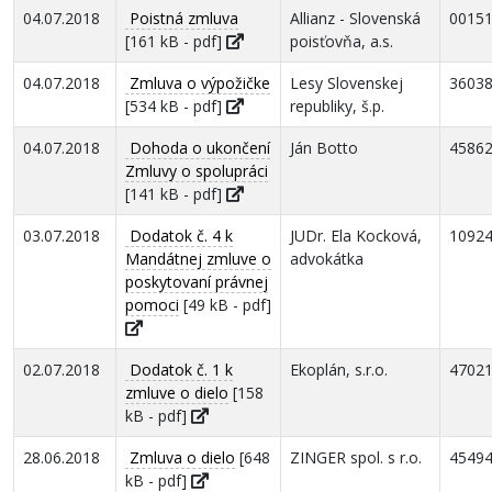
04.07.2018
Poistná zmluva
Allianz - Slovenská
0015
[161 kB - pdf]
poisťovňa, a.s.
04.07.2018
Zmluva o výpožičke
Lesy Slovenskej
3603
[534 kB - pdf]
republiky, š.p.
04.07.2018
Dohoda o ukončení
Ján Botto
4586
Zmluvy o spolupráci
[141 kB - pdf]
03.07.2018
Dodatok č. 4 k
JUDr. Ela Kocková,
1092
Mandátnej zmluve o
advokátka
poskytovaní právnej
pomoci
[49 kB - pdf]
02.07.2018
Dodatok č. 1 k
Ekoplán, s.r.o.
4702
zmluve o dielo
[158
kB - pdf]
28.06.2018
Zmluva o dielo
[648
ZINGER spol. s r.o.
4549
kB - pdf]