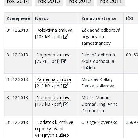
rok 2014
rok 2013
rok 2012
rok 2011
Zverejnené
Názov
Zmluvná strana
IČO
31.12.2018
Kolektívna zmluva
Základná odborová
[108 kB - pdf]
organizácia
zamestnancov
31.12.2018
Nájomná zmluva
Stredná odborná
0015
[75 kB - pdf]
škola obchodu a
služieb
31.12.2018
Zámenná zmluva
Miroslav Kollár,
[213 kB - pdf]
Danka Kollárová
31.12.2018
Nájomná zmluva
MUDr. Marián
[177 kB - pdf]
Domáň, Ing. Anna
Domáňová
31.12.2018
Dodatok k Zmluve
Orange Slovensko
3569
o poskytovaní
verejných služieb