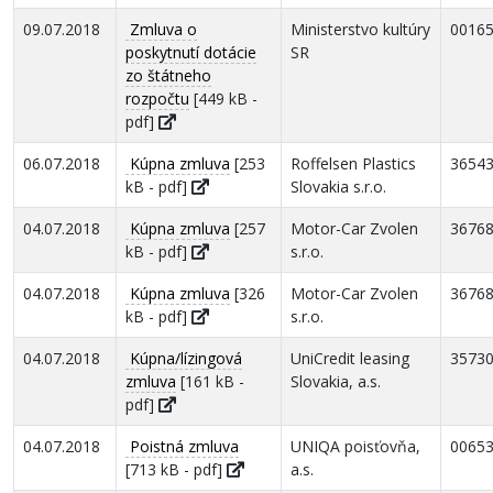
09.07.2018
Zmluva o
Ministerstvo kultúry
0016
poskytnutí dotácie
SR
zo štátneho
rozpočtu
[449 kB -
pdf]
06.07.2018
Kúpna zmluva
[253
Roffelsen Plastics
3654
kB - pdf]
Slovakia s.r.o.
04.07.2018
Kúpna zmluva
[257
Motor-Car Zvolen
3676
kB - pdf]
s.r.o.
04.07.2018
Kúpna zmluva
[326
Motor-Car Zvolen
3676
kB - pdf]
s.r.o.
04.07.2018
Kúpna/lízingová
UniCredit leasing
3573
zmluva
[161 kB -
Slovakia, a.s.
pdf]
04.07.2018
Poistná zmluva
UNIQA poisťovňa,
0065
[713 kB - pdf]
a.s.