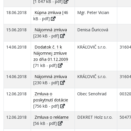
[1 047 kB - pdf]
18.06.2018
Kúpna zmluva
[46
Mgr. Peter Vician
kB - pdf]
15.06.2018
Nájomná zmluva
Denisa Ďuricová
[236 kB - pdf]
14.06.2018
Dodatok č. 1 k
KRÁĽOVIČ s.r.o.
3160
Nájomnej zmluve
zo dňa 01.12.2009
[71 kB - pdf]
14.06.2018
Nájomná zmluva
KRÁĽOVIČ s.r.o.
3160
[230 kB - pdf]
12.06.2018
Zmluva o
Obec Senohrad
0032
poskytnutí dotácie
[756 kB - pdf]
12.06.2018
Zmluva o reklame
DEKRET Holz s.r.o.
5047
[56 kB - pdf]