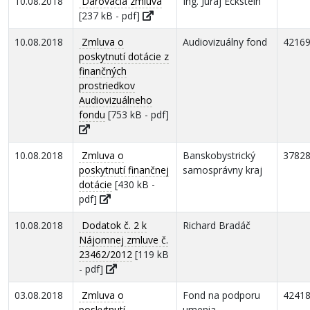
10.08.2018
Darovacia zmluva
Ing. Juraj Eckstein
[237 kB - pdf]
10.08.2018
Zmluva o
Audiovizuálny fond
4216
poskytnutí dotácie z
finančných
prostriedkov
Audiovizuálneho
fondu
[753 kB - pdf]
10.08.2018
Zmluva o
Banskobystrický
3782
poskytnutí finančnej
samosprávny kraj
dotácie
[430 kB -
pdf]
10.08.2018
Dodatok č. 2 k
Richard Bradáč
Nájomnej zmluve č.
23462/2012
[119 kB
- pdf]
03.08.2018
Zmluva o
Fond na podporu
4241
poskytnutí
umenia