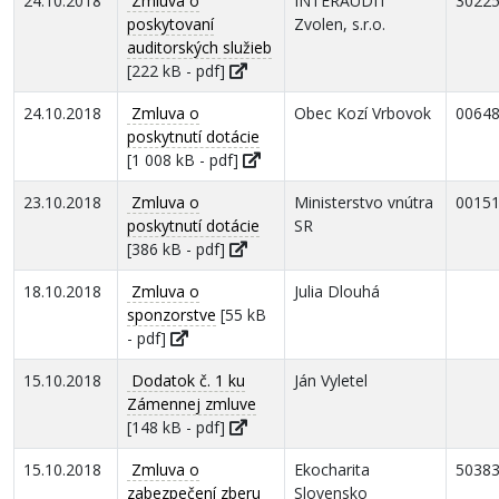
24.10.2018
Zmluva o
INTERAUDIT
3022
poskytovaní
Zvolen, s.r.o.
auditorských služieb
[222 kB - pdf]
24.10.2018
Zmluva o
Obec Kozí Vrbovok
0064
poskytnutí dotácie
[1 008 kB - pdf]
23.10.2018
Zmluva o
Ministerstvo vnútra
0015
poskytnutí dotácie
SR
[386 kB - pdf]
18.10.2018
Zmluva o
Julia Dlouhá
sponzorstve
[55 kB
- pdf]
15.10.2018
Dodatok č. 1 ku
Ján Vyletel
Zámennej zmluve
[148 kB - pdf]
15.10.2018
Zmluva o
Ekocharita
5038
zabezpečení zberu
Slovensko