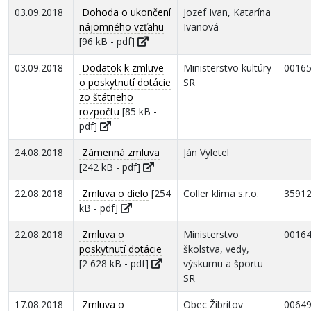
03.09.2018
Dohoda o ukončení
Jozef Ivan, Katarína
nájomného vzťahu
Ivanová
[96 kB - pdf]
03.09.2018
Dodatok k zmluve
Ministerstvo kultúry
0016
o poskytnutí dotácie
SR
zo štátneho
rozpočtu
[85 kB -
pdf]
24.08.2018
Zámenná zmluva
Ján Vyletel
[242 kB - pdf]
22.08.2018
Zmluva o dielo
[254
Coller klima s.r.o.
3591
kB - pdf]
22.08.2018
Zmluva o
Ministerstvo
0016
poskytnutí dotácie
školstva, vedy,
[2 628 kB - pdf]
výskumu a športu
SR
17.08.2018
Zmluva o
Obec Žibritov
0064