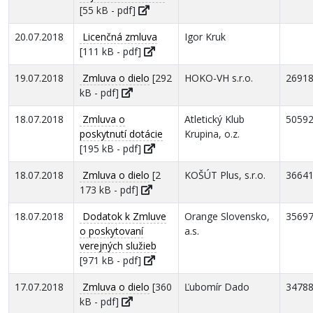
[55 kB - pdf]
20.07.2018
Licenčná zmluva
Igor Kruk
[111 kB - pdf]
19.07.2018
Zmluva o dielo
[292
HOKO-VH s.r.o.
2691
kB - pdf]
18.07.2018
Zmluva o
Atletický Klub
5059
poskytnutí dotácie
Krupina, o.z.
[195 kB - pdf]
18.07.2018
Zmluva o dielo
[2
KOŠÚT Plus, s.r.o.
3664
173 kB - pdf]
18.07.2018
Dodatok k Zmluve
Orange Slovensko,
3569
o poskytovaní
a.s.
verejných služieb
[971 kB - pdf]
17.07.2018
Zmluva o dielo
[360
Ľubomír Dado
3478
kB - pdf]