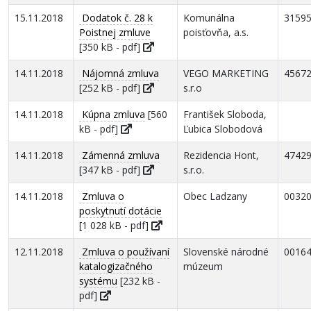
15.11.2018
Dodatok č. 28 k
Komunálna
3159
Poistnej zmluve
poisťovňa, a.s.
[350 kB - pdf]
14.11.2018
Nájomná zmluva
VEGO MARKETING
4567
[252 kB - pdf]
s.r.o
14.11.2018
Kúpna zmluva
[560
František Sloboda,
kB - pdf]
Ľubica Slobodová
14.11.2018
Zámenná zmluva
Rezidencia Hont,
4742
[347 kB - pdf]
s.r.o.
14.11.2018
Zmluva o
Obec Ladzany
0032
poskytnutí dotácie
[1 028 kB - pdf]
12.11.2018
Zmluva o používaní
Slovenské národné
0016
katalogizačného
múzeum
systému
[232 kB -
pdf]