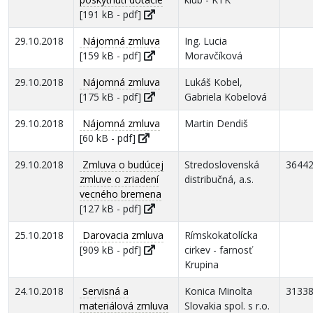
[191 kB - pdf]
29.10.2018
Nájomná zmluva
Ing. Lucia
[159 kB - pdf]
Moravčíková
29.10.2018
Nájomná zmluva
Lukáš Kobel,
[175 kB - pdf]
Gabriela Kobelová
29.10.2018
Nájomná zmluva
Martin Dendiš
[60 kB - pdf]
29.10.2018
Zmluva o budúcej
Stredoslovenská
3644
zmluve o zriadení
distribučná, a.s.
vecného bremena
[127 kB - pdf]
25.10.2018
Darovacia zmluva
Rímskokatolícka
[909 kB - pdf]
cirkev - farnosť
Krupina
24.10.2018
Servisná a
Konica Minolta
3133
materiálová zmluva
Slovakia spol. s r.o.