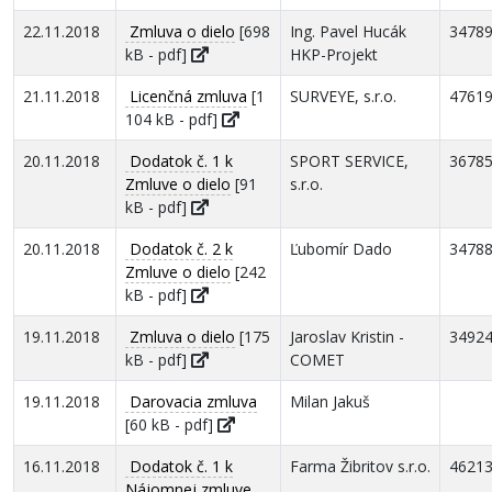
22.11.2018
Zmluva o dielo
[698
Ing. Pavel Hucák
3478
kB - pdf]
HKP-Projekt
21.11.2018
Licenčná zmluva
[1
SURVEYE, s.r.o.
4761
104 kB - pdf]
20.11.2018
Dodatok č. 1 k
SPORT SERVICE,
3678
Zmluve o dielo
[91
s.r.o.
kB - pdf]
20.11.2018
Dodatok č. 2 k
Ľubomír Dado
3478
Zmluve o dielo
[242
kB - pdf]
19.11.2018
Zmluva o dielo
[175
Jaroslav Kristin -
3492
kB - pdf]
COMET
19.11.2018
Darovacia zmluva
Milan Jakuš
[60 kB - pdf]
16.11.2018
Dodatok č. 1 k
Farma Žibritov s.r.o.
4621
Nájomnej zmluve