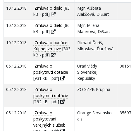
10.12.2018
Zmluva o dielo
[83
Mgr. Alžbeta
kB - pdf]
Alakšová, DiS.art
10.12.2018
Zmluva o dielo
[86
Mgr. Milena
kB - pdf]
Majerová, DiS.art
10.12.2018
Zmluva o budúcej
Richard Ďuriš,
Kúpnej zmluve
[303
Miroslava Ďurišová
kB - pdf]
06.12.2018
Zmluva o
Úrad vlády
0015
poskytnutí dotácie
Slovenskej
[931 kB - pdf]
Republiky
05.12.2018
Zmluva o
ZO SZPB Krupina
poskytnutí dotácie
[192 kB - pdf]
05.12.2018
Zmluva o
Orange Slovensko,
3569
poskytovaní
a.s.
verejných služieb