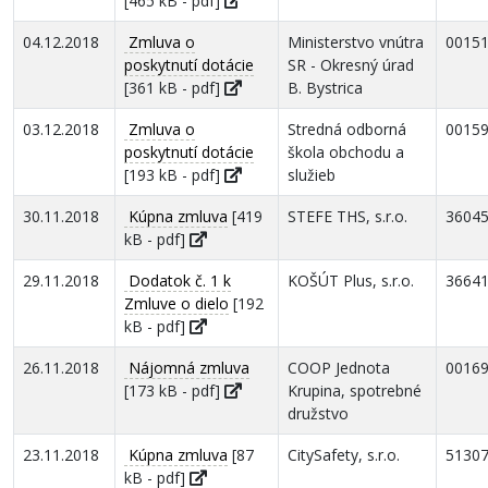
[465 kB - pdf]
04.12.2018
Zmluva o
Ministerstvo vnútra
0015
poskytnutí dotácie
SR - Okresný úrad
[361 kB - pdf]
B. Bystrica
03.12.2018
Zmluva o
Stredná odborná
0015
poskytnutí dotácie
škola obchodu a
[193 kB - pdf]
služieb
30.11.2018
Kúpna zmluva
[419
STEFE THS, s.r.o.
3604
kB - pdf]
29.11.2018
Dodatok č. 1 k
KOŠÚT Plus, s.r.o.
3664
Zmluve o dielo
[192
kB - pdf]
26.11.2018
Nájomná zmluva
COOP Jednota
0016
[173 kB - pdf]
Krupina, spotrebné
družstvo
23.11.2018
Kúpna zmluva
[87
CitySafety, s.r.o.
5130
kB - pdf]