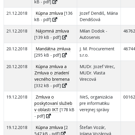
kB - pdf]
21.12.2018
Kúpna zmluva
[136
Jozef Dendiš, Mária
kB - pdf]
Dendišová
21.12.2018
Nájomná zmluva
Milan Dodok -
4676
[139 kB - pdf]
Autoservis
20.12.2018
Mandátna zmluva
J. M. Procurement
4674
[295 kB - pdf]
s.r.o.
20.12.2018
Kúpna zmluva a
MUDr. Jozef Virec,
Zmluva o zriadení
MUDr. Vlasta
vecného bremena
Virecová
[332 kB - pdf]
19.12.2018
Zmluva o
IVeS, organizácia
0016
poskytovaní služieb
pre informatiku
v oblasti IKT
[178 kB
verejnej správy
- pdf]
19.12.2018
Kúpna zmluva
[2
Štefan Vozár,
547 kB - pdf]
Jolana Vozárová