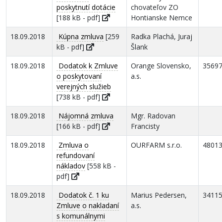
poskytnutí dotácie
chovateľov ZO
[188 kB - pdf]
Hontianske Nemce
18.09.2018
Kúpna zmluva
[259
Radka Plachá, Juraj
kB - pdf]
Šlank
18.09.2018
Dodatok k Zmluve
Orange Slovensko,
3569
o poskytovaní
a.s.
verejných služieb
[738 kB - pdf]
18.09.2018
Nájomná zmluva
Mgr. Radovan
[166 kB - pdf]
Francisty
18.09.2018
Zmluva o
OURFARM s.r.o.
4801
refundovaní
nákladov
[558 kB -
pdf]
18.09.2018
Dodatok č. 1 ku
Marius Pedersen,
3411
Zmluve o nakladaní
a.s.
s komunálnymi