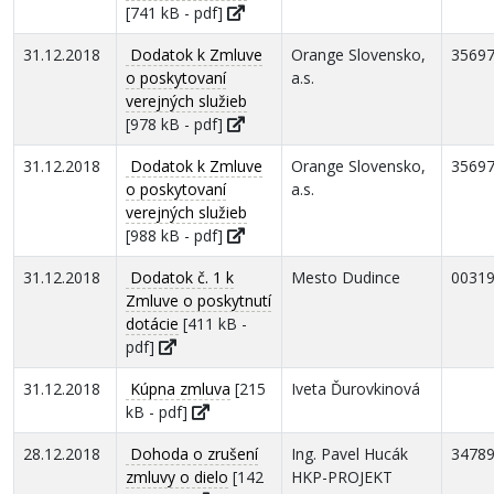
[741 kB - pdf]
31.12.2018
Dodatok k Zmluve
Orange Slovensko,
3569
o poskytovaní
a.s.
verejných služieb
[978 kB - pdf]
31.12.2018
Dodatok k Zmluve
Orange Slovensko,
3569
o poskytovaní
a.s.
verejných služieb
[988 kB - pdf]
31.12.2018
Dodatok č. 1 k
Mesto Dudince
0031
Zmluve o poskytnutí
dotácie
[411 kB -
pdf]
31.12.2018
Kúpna zmluva
[215
Iveta Ďurovkinová
kB - pdf]
28.12.2018
Dohoda o zrušení
Ing. Pavel Hucák
3478
zmluvy o dielo
[142
HKP-PROJEKT