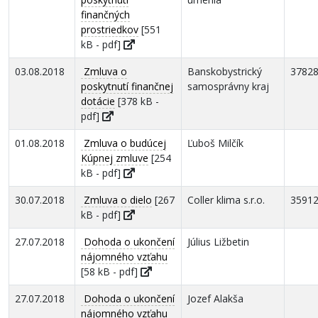
finančných
prostriedkov
[551
kB - pdf]
03.08.2018
Zmluva o
Banskobystrický
3782
poskytnutí finančnej
samosprávny kraj
dotácie
[378 kB -
pdf]
01.08.2018
Zmluva o budúcej
Ľuboš Milčík
Kúpnej zmluve
[254
kB - pdf]
30.07.2018
Zmluva o dielo
[267
Coller klima s.r.o.
3591
kB - pdf]
27.07.2018
Dohoda o ukončení
Július Ližbetin
nájomného vzťahu
[58 kB - pdf]
27.07.2018
Dohoda o ukončení
Jozef Alakša
nájomného vzťahu