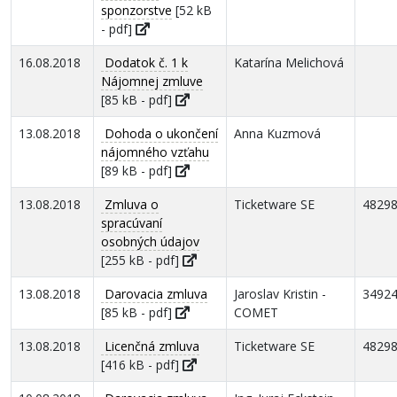
sponzorstve
[52 kB
- pdf]
16.08.2018
Dodatok č. 1 k
Katarína Melichová
Nájomnej zmluve
[85 kB - pdf]
13.08.2018
Dohoda o ukončení
Anna Kuzmová
nájomného vzťahu
[89 kB - pdf]
13.08.2018
Zmluva o
Ticketware SE
4829
spracúvaní
osobných údajov
[255 kB - pdf]
13.08.2018
Darovacia zmluva
Jaroslav Kristin -
3492
[85 kB - pdf]
COMET
13.08.2018
Licenčná zmluva
Ticketware SE
4829
[416 kB - pdf]