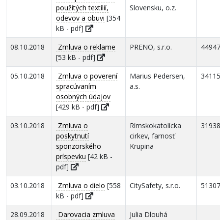
použitých textílií,
Slovensku, o.z.
odevov a obuvi
[354
kB - pdf]
08.10.2018
Zmluva o reklame
PRENO, s.r.o.
4494
[53 kB - pdf]
05.10.2018
Zmluva o poverení
Marius Pedersen,
3411
spracúvaním
a.s.
osobných údajov
[429 kB - pdf]
03.10.2018
Zmluva o
Rímskokatolícka
3193
poskytnutí
cirkev, farnosť
sponzorského
Krupina
príspevku
[42 kB -
pdf]
03.10.2018
Zmluva o dielo
[558
CitySafety, s.r.o.
5130
kB - pdf]
28.09.2018
Darovacia zmluva
Julia Dlouhá