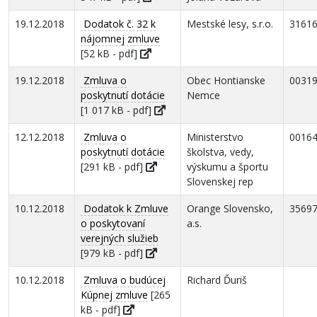
19.12.2018
Dodatok č. 32 k
Mestské lesy, s.r.o.
3161
nájomnej zmluve
[52 kB - pdf]
19.12.2018
Zmluva o
Obec Hontianske
0031
poskytnutí dotácie
Nemce
[1 017 kB - pdf]
12.12.2018
Zmluva o
Ministerstvo
0016
poskytnutí dotácie
školstva, vedy,
[291 kB - pdf]
výskumu a športu
Slovenskej rep
10.12.2018
Dodatok k Zmluve
Orange Slovensko,
3569
o poskytovaní
a.s.
verejných služieb
[979 kB - pdf]
10.12.2018
Zmluva o budúcej
Richard Ďuriš
Kúpnej zmluve
[265
kB - pdf]