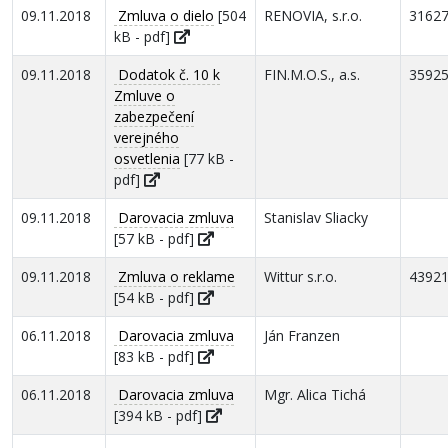
09.11.2018
Zmluva o dielo
[504
RENOVIA, s.r.o.
3162
kB - pdf]
09.11.2018
Dodatok č. 10 k
FIN.M.O.S., a.s.
3592
Zmluve o
zabezpečení
verejného
osvetlenia
[77 kB -
pdf]
09.11.2018
Darovacia zmluva
Stanislav Sliacky
[57 kB - pdf]
09.11.2018
Zmluva o reklame
Wittur s.r.o.
4392
[54 kB - pdf]
06.11.2018
Darovacia zmluva
Ján Franzen
[83 kB - pdf]
06.11.2018
Darovacia zmluva
Mgr. Alica Tichá
[394 kB - pdf]