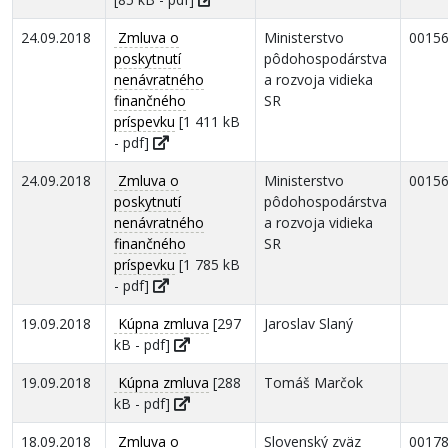
24.09.2018
Zmluva o
Ministerstvo
0015
poskytnutí
pôdohospodárstva
nenávratného
a rozvoja vidieka
finančného
SR
príspevku
[1 411 kB
- pdf]
24.09.2018
Zmluva o
Ministerstvo
0015
poskytnutí
pôdohospodárstva
nenávratného
a rozvoja vidieka
finančného
SR
príspevku
[1 785 kB
- pdf]
19.09.2018
Kúpna zmluva
[297
Jaroslav Slaný
kB - pdf]
19.09.2018
Kúpna zmluva
[288
Tomáš Marčok
kB - pdf]
18.09.2018
Zmluva o
Slovenský zväz
0017