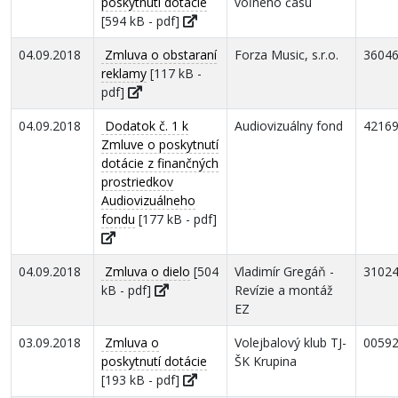
poskytnutí dotácie
voľného času
[594 kB - pdf]
04.09.2018
Zmluva o obstaraní
Forza Music, s.r.o.
3604
reklamy
[117 kB -
pdf]
04.09.2018
Dodatok č. 1 k
Audiovizuálny fond
4216
Zmluve o poskytnutí
dotácie z finančných
prostriedkov
Audiovizuálneho
fondu
[177 kB - pdf]
04.09.2018
Zmluva o dielo
[504
Vladimír Gregáň -
3102
kB - pdf]
Revízie a montáž
EZ
03.09.2018
Zmluva o
Volejbalový klub TJ-
0059
poskytnutí dotácie
ŠK Krupina
[193 kB - pdf]