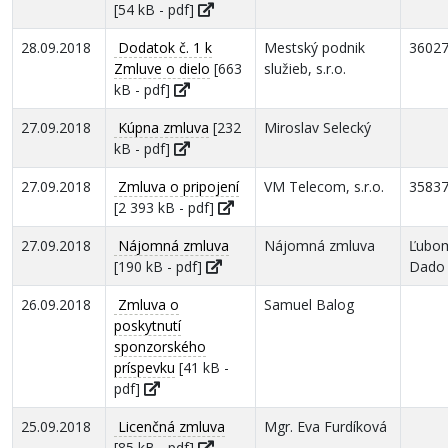
[54 kB - pdf]
28.09.2018
Dodatok č. 1 k
Mestský podnik
3602
Zmluve o dielo
[663
služieb, s.r.o.
kB - pdf]
27.09.2018
Kúpna zmluva
[232
Miroslav Selecký
kB - pdf]
27.09.2018
Zmluva o pripojení
VM Telecom, s.r.o.
3583
[2 393 kB - pdf]
27.09.2018
Nájomná zmluva
Nájomná zmluva
Ľubom
[190 kB - pdf]
Dado
26.09.2018
Zmluva o
Samuel Balog
poskytnutí
sponzorského
príspevku
[41 kB -
pdf]
25.09.2018
Licenčná zmluva
Mgr. Eva Furdíková
[85 kB - pdf]