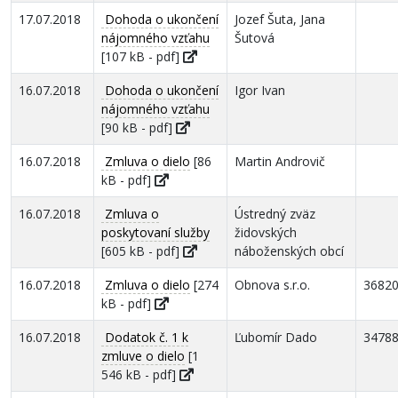
17.07.2018
Dohoda o ukončení
Jozef Šuta, Jana
nájomného vzťahu
Šutová
[107 kB - pdf]
16.07.2018
Dohoda o ukončení
Igor Ivan
nájomného vzťahu
[90 kB - pdf]
16.07.2018
Zmluva o dielo
[86
Martin Androvič
kB - pdf]
16.07.2018
Zmluva o
Ústredný zväz
poskytovaní služby
židovských
[605 kB - pdf]
náboženských obcí
16.07.2018
Zmluva o dielo
[274
Obnova s.r.o.
3682
kB - pdf]
16.07.2018
Dodatok č. 1 k
Ľubomír Dado
3478
zmluve o dielo
[1
546 kB - pdf]