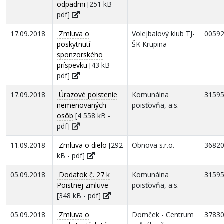
odpadmi
[251 kB -
pdf]
17.09.2018
Zmluva o
Volejbalový klub TJ-
0059
poskytnutí
ŠK Krupina
sponzorského
príspevku
[43 kB -
pdf]
17.09.2018
Úrazové poistenie
Komunálna
3159
nemenovaných
poisťovňa, a.s.
osôb
[4 558 kB -
pdf]
11.09.2018
Zmluva o dielo
[292
Obnova s.r.o.
3682
kB - pdf]
05.09.2018
Dodatok č. 27 k
Komunálna
3159
Poistnej zmluve
poisťovňa, a.s.
[348 kB - pdf]
05.09.2018
Zmluva o
Domček - Centrum
3783