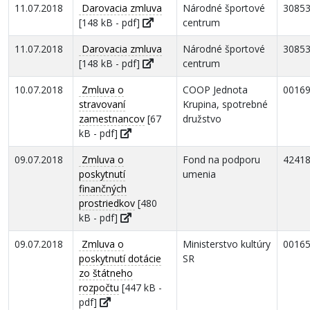
11.07.2018
Darovacia zmluva
Národné športové
3085
[148 kB - pdf]
centrum
11.07.2018
Darovacia zmluva
Národné športové
3085
[148 kB - pdf]
centrum
10.07.2018
Zmluva o
COOP Jednota
0016
stravovaní
Krupina, spotrebné
zamestnancov
[67
družstvo
kB - pdf]
09.07.2018
Zmluva o
Fond na podporu
4241
poskytnutí
umenia
finančných
prostriedkov
[480
kB - pdf]
09.07.2018
Zmluva o
Ministerstvo kultúry
0016
poskytnutí dotácie
SR
zo štátneho
rozpočtu
[447 kB -
pdf]