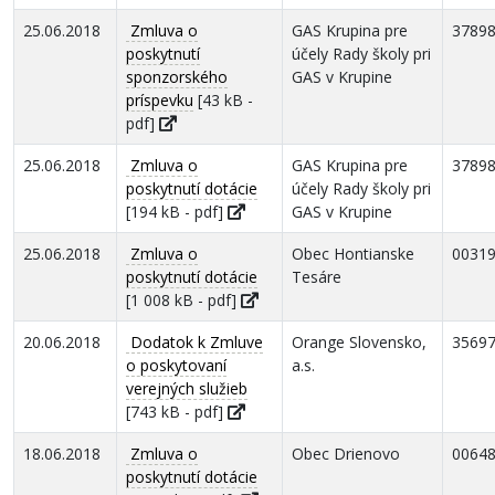
25.06.2018
Zmluva o
GAS Krupina pre
3789
poskytnutí
účely Rady školy pri
sponzorského
GAS v Krupine
príspevku
[43 kB -
pdf]
25.06.2018
Zmluva o
GAS Krupina pre
3789
poskytnutí dotácie
účely Rady školy pri
[194 kB - pdf]
GAS v Krupine
25.06.2018
Zmluva o
Obec Hontianske
0031
poskytnutí dotácie
Tesáre
[1 008 kB - pdf]
20.06.2018
Dodatok k Zmluve
Orange Slovensko,
3569
o poskytovaní
a.s.
verejných služieb
[743 kB - pdf]
18.06.2018
Zmluva o
Obec Drienovo
0064
poskytnutí dotácie