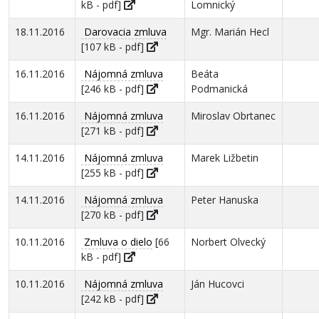
kB - pdf]
Lomnický
18.11.2016
Darovacia zmluva
Mgr. Marián Hecl
[107 kB - pdf]
16.11.2016
Nájomná zmluva
Beáta
[246 kB - pdf]
Podmanická
16.11.2016
Nájomná zmluva
Miroslav Obrtanec
[271 kB - pdf]
14.11.2016
Nájomná zmluva
Marek Ližbetin
[255 kB - pdf]
14.11.2016
Nájomná zmluva
Peter Hanuska
[270 kB - pdf]
10.11.2016
Zmluva o dielo
[66
Norbert Olvecký
kB - pdf]
10.11.2016
Nájomná zmluva
Ján Hucovci
[242 kB - pdf]