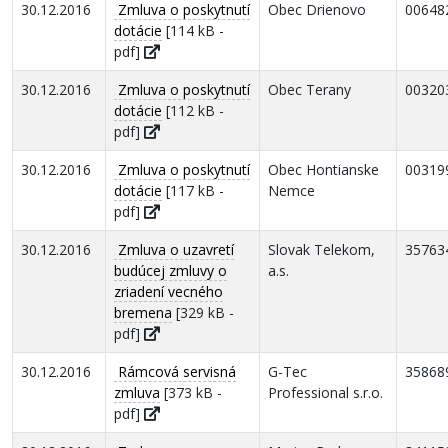
30.12.2016
Zmluva o poskytnutí
Obec Drienovo
00648
dotácie
[114 kB -
pdf]
30.12.2016
Zmluva o poskytnutí
Obec Terany
00320
dotácie
[112 kB -
pdf]
30.12.2016
Zmluva o poskytnutí
Obec Hontianske
00319
dotácie
[117 kB -
Nemce
pdf]
30.12.2016
Zmluva o uzavretí
Slovak Telekom,
35763
budúcej zmluvy o
a.s.
zriadení vecného
bremena
[329 kB -
pdf]
30.12.2016
Rámcová servisná
G-Tec
35868
zmluva
[373 kB -
Professional s.r.o.
pdf]