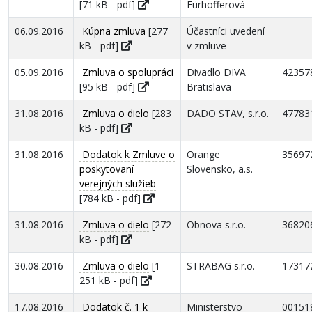
[71 kB - pdf]
Fürhofferová
06.09.2016
Kúpna zmluva
[277
Účastníci uvedení
kB - pdf]
v zmluve
05.09.2016
Zmluva o spolupráci
Divadlo DIVA
42357
[95 kB - pdf]
Bratislava
31.08.2016
Zmluva o dielo
[283
DADO STAV, s.r.o.
47783
kB - pdf]
31.08.2016
Dodatok k Zmluve o
Orange
35697
poskytovaní
Slovensko, a.s.
verejných služieb
[784 kB - pdf]
31.08.2016
Zmluva o dielo
[272
Obnova s.r.o.
36820
kB - pdf]
30.08.2016
Zmluva o dielo
[1
STRABAG s.r.o.
17317
251 kB - pdf]
17.08.2016
Dodatok č. 1 k
Ministerstvo
00151