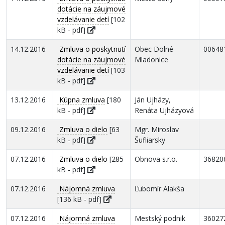
dotácie na záujmové
vzdelávanie detí
[102
kB - pdf]
14.12.2016
Zmluva o poskytnutí
Obec Dolné
00648
dotácie na záujmové
Mladonice
vzdelávanie detí
[103
kB - pdf]
13.12.2016
Kúpna zmluva
[180
Ján Ujházy,
kB - pdf]
Renáta Ujházyová
09.12.2016
Zmluva o dielo
[63
Mgr. Miroslav
kB - pdf]
Šufliarsky
07.12.2016
Zmluva o dielo
[285
Obnova s.r.o.
36820
kB - pdf]
07.12.2016
Nájomná zmluva
Ľubomír Alakša
[136 kB - pdf]
07.12.2016
Nájomná zmluva
Mestský podnik
36027