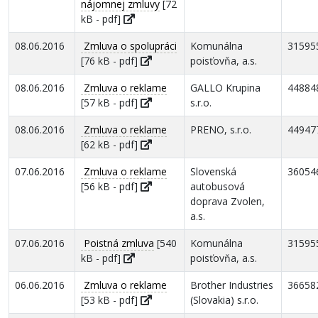
nájomnej zmluvy
[72
kB - pdf]
08.06.2016
Zmluva o spolupráci
Komunálna
31595
[76 kB - pdf]
poisťovňa, a.s.
08.06.2016
Zmluva o reklame
GALLO Krupina
44884
[57 kB - pdf]
s.r.o.
08.06.2016
Zmluva o reklame
PRENO, s.r.o.
44947
[62 kB - pdf]
07.06.2016
Zmluva o reklame
Slovenská
36054
[56 kB - pdf]
autobusová
doprava Zvolen,
a.s.
07.06.2016
Poistná zmluva
[540
Komunálna
31595
kB - pdf]
poisťovňa, a.s.
06.06.2016
Zmluva o reklame
Brother Industries
36658
[53 kB - pdf]
(Slovakia) s.r.o.