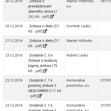
30.12.2016
Zmluva o
Marius Pedersen,
34115
prevádzkovaní
a.s.
zberného dvora
[1
292 kB - pdf]
29.12.2016
Zmluva o dielo
[57
Dominik Lauko
kB - pdf]
27.12.2016
Zmluva o dielo
[57
Marián Húževka
kB - pdf]
23.12.2016
Dodatok č. 5 k
Róbert Lauko
Zmluve o budúcej
kúpnej zmluve
[79
kB - pdf]
23.12.2016
Dodatok č. 1 k
Komunálna
31595
poistnej zmluve č.
poisťovňa, a.s.
6820108890
[111 kB
- pdf]
23.12.2016
Dodatok č. 1 k
Komunálna
31595
poistnej zmluve č.
poisťovňa, a.s.