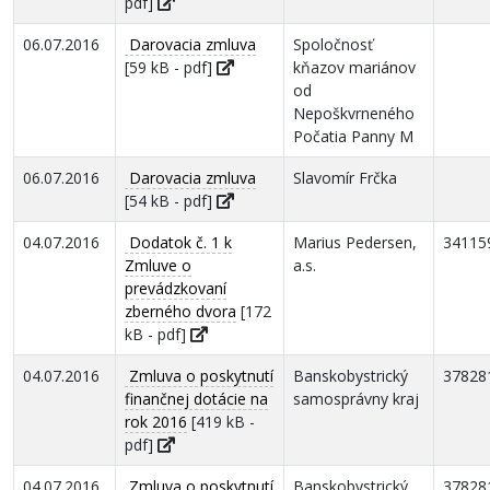
pdf]
06.07.2016
Darovacia zmluva
Spoločnosť
[59 kB - pdf]
kňazov mariánov
od
Nepoškvrneného
Počatia Panny M
06.07.2016
Darovacia zmluva
Slavomír Frčka
[54 kB - pdf]
04.07.2016
Dodatok č. 1 k
Marius Pedersen,
34115
Zmluve o
a.s.
prevádzkovaní
zberného dvora
[172
kB - pdf]
04.07.2016
Zmluva o poskytnutí
Banskobystrický
37828
finančnej dotácie na
samosprávny kraj
rok 2016
[419 kB -
pdf]
04.07.2016
Zmluva o poskytnutí
Banskobystrický
37828