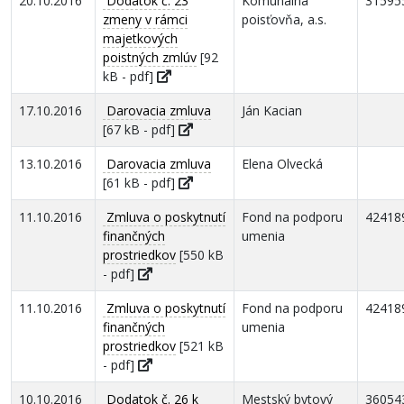
20.10.2016
Dodatok č. 23
Komunálna
31595
zmeny v rámci
poisťovňa, a.s.
majetkových
poistných zmlúv
[92
kB - pdf]
17.10.2016
Darovacia zmluva
Ján Kacian
[67 kB - pdf]
13.10.2016
Darovacia zmluva
Elena Olvecká
[61 kB - pdf]
11.10.2016
Zmluva o poskytnutí
Fond na podporu
42418
finančných
umenia
prostriedkov
[550 kB
- pdf]
11.10.2016
Zmluva o poskytnutí
Fond na podporu
42418
finančných
umenia
prostriedkov
[521 kB
- pdf]
10.10.2016
Dodatok č. 26 k
Mestský bytový
36054