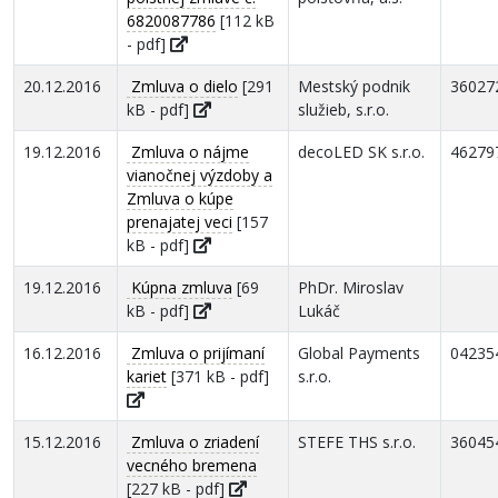
6820087786
[112 kB
- pdf]
20.12.2016
Zmluva o dielo
[291
Mestský podnik
36027
kB - pdf]
služieb, s.r.o.
19.12.2016
Zmluva o nájme
decoLED SK s.r.o.
46279
vianočnej výzdoby a
Zmluva o kúpe
prenajatej veci
[157
kB - pdf]
19.12.2016
Kúpna zmluva
[69
PhDr. Miroslav
kB - pdf]
Lukáč
16.12.2016
Zmluva o prijímaní
Global Payments
04235
kariet
[371 kB - pdf]
s.r.o.
15.12.2016
Zmluva o zriadení
STEFE THS s.r.o.
36045
vecného bremena
[227 kB - pdf]