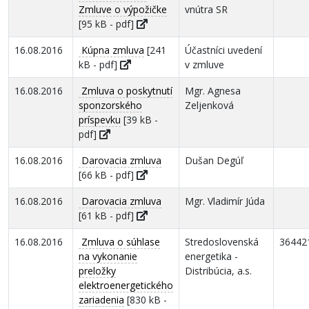
Zmluve o výpožičke
vnútra SR
[95 kB - pdf]
16.08.2016
Kúpna zmluva
[241
Účastníci uvedení
kB - pdf]
v zmluve
16.08.2016
Zmluva o poskytnutí
Mgr. Agnesa
sponzorského
Zeljenková
príspevku
[39 kB -
pdf]
16.08.2016
Darovacia zmluva
Dušan Degúľ
[66 kB - pdf]
16.08.2016
Darovacia zmluva
Mgr. Vladimír Júda
[61 kB - pdf]
16.08.2016
Zmluva o súhlase
Stredoslovenská
36442
na vykonanie
energetika -
preložky
Distribúcia, a.s.
elektroenergetického
zariadenia
[830 kB -