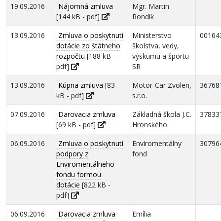
19.09.2016
Nájomná zmluva
Mgr. Martin
[144 kB - pdf]
Rondík
13.09.2016
Zmluva o poskytnutí
Ministerstvo
00164
dotácie zo štátneho
školstva, vedy,
rozpočtu
[188 kB -
výskumu a športu
pdf]
SR
13.09.2016
Kúpna zmluva
[83
Motor-Car Zvolen,
36768
kB - pdf]
s.r.o.
07.09.2016
Darovacia zmluva
Základná škola J.C.
37833
[69 kB - pdf]
Hronského
06.09.2016
Zmluva o poskytnutí
Enviromentálny
30796
podpory z
fond
Enviromentálneho
fondu formou
dotácie
[822 kB -
pdf]
06.09.2016
Darovacia zmluva
Emília