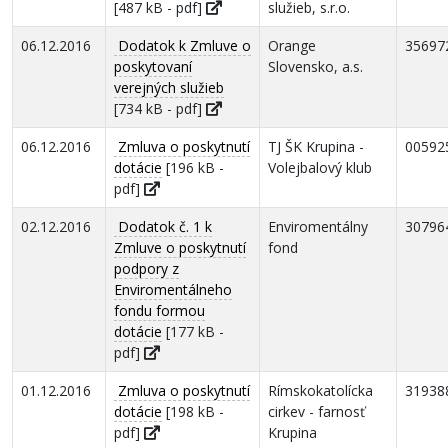
[487 kB - pdf]
služieb, s.r.o.
06.12.2016
Dodatok k Zmluve o
Orange
35697
poskytovaní
Slovensko, a.s.
verejných služieb
[734 kB - pdf]
06.12.2016
Zmluva o poskytnutí
TJ ŠK Krupina -
00592
dotácie
[196 kB -
Volejbalový klub
pdf]
02.12.2016
Dodatok č. 1 k
Enviromentálny
30796
Zmluve o poskytnutí
fond
podpory z
Enviromentálneho
fondu formou
dotácie
[177 kB -
pdf]
01.12.2016
Zmluva o poskytnutí
Rímskokatolícka
31938
dotácie
[198 kB -
cirkev - farnosť
pdf]
Krupina