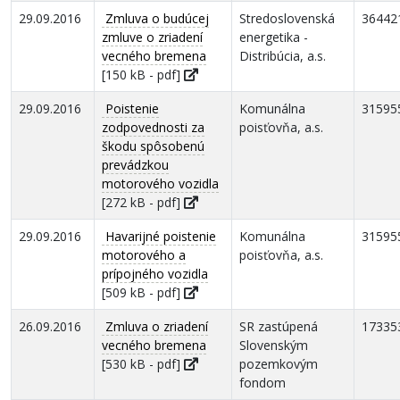
29.09.2016
Zmluva o budúcej
Stredoslovenská
36442
zmluve o zriadení
energetika -
vecného bremena
Distribúcia, a.s.
[150 kB - pdf]
29.09.2016
Poistenie
Komunálna
31595
zodpovednosti za
poisťovňa, a.s.
škodu spôsobenú
prevádzkou
motorového vozidla
[272 kB - pdf]
29.09.2016
Havarijné poistenie
Komunálna
31595
motorového a
poisťovňa, a.s.
prípojného vozidla
[509 kB - pdf]
26.09.2016
Zmluva o zriadení
SR zastúpená
17335
vecného bremena
Slovenským
[530 kB - pdf]
pozemkovým
fondom