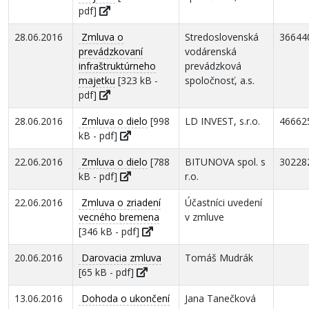
pdf]
28.06.2016
Zmluva o
Stredoslovenská
36644
prevádzkovaní
vodárenská
infraštruktúrneho
prevádzková
majetku
[323 kB -
spoločnosť, a.s.
pdf]
28.06.2016
Zmluva o dielo
[998
LD INVEST, s.r.o.
46662
kB - pdf]
22.06.2016
Zmluva o dielo
[788
BITUNOVA spol. s
30228
kB - pdf]
r.o.
22.06.2016
Zmluva o zriadení
Účastníci uvedení
vecného bremena
v zmluve
[346 kB - pdf]
20.06.2016
Darovacia zmluva
Tomáš Mudrák
[65 kB - pdf]
13.06.2016
Dohoda o ukončení
Jana Tanečková