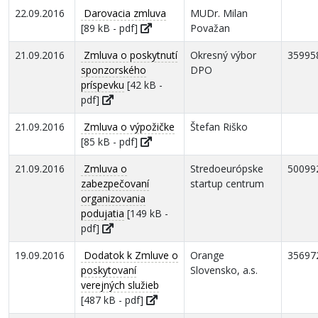
22.09.2016
Darovacia zmluva
MUDr. Milan
[89 kB - pdf]
Považan
21.09.2016
Zmluva o poskytnutí
Okresný výbor
35995
sponzorského
DPO
príspevku
[42 kB -
pdf]
21.09.2016
Zmluva o výpožičke
Štefan Riško
[85 kB - pdf]
21.09.2016
Zmluva o
Stredoeurópske
50099
zabezpečovaní
startup centrum
organizovania
podujatia
[149 kB -
pdf]
19.09.2016
Dodatok k Zmluve o
Orange
35697
poskytovaní
Slovensko, a.s.
verejných služieb
[487 kB - pdf]