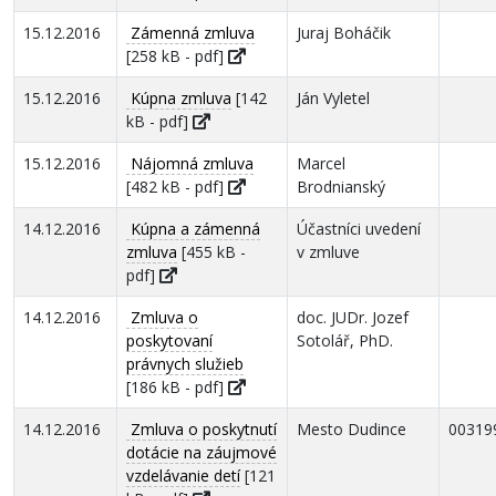
15.12.2016
Zámenná zmluva
Juraj Boháčik
[258 kB - pdf]
15.12.2016
Kúpna zmluva
[142
Ján Vyletel
kB - pdf]
15.12.2016
Nájomná zmluva
Marcel
[482 kB - pdf]
Brodnianský
14.12.2016
Kúpna a zámenná
Účastníci uvedení
zmluva
[455 kB -
v zmluve
pdf]
14.12.2016
Zmluva o
doc. JUDr. Jozef
poskytovaní
Sotolář, PhD.
právnych služieb
[186 kB - pdf]
14.12.2016
Zmluva o poskytnutí
Mesto Dudince
00319
dotácie na záujmové
vzdelávanie detí
[121