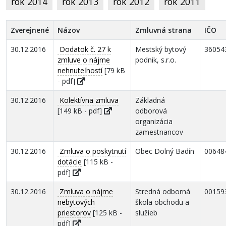
rok 2014
rok 2013
rok 2012
rok 2011
Zverejnené
Názov
Zmluvná strana
IČO
30.12.2016
Dodatok č. 27 k
Mestský bytový
36054
zmluve o nájme
podnik, s.r.o.
nehnuteľností
[79 kB
- pdf]
30.12.2016
Kolektívna zmluva
Základná
[149 kB - pdf]
odborová
organizácia
zamestnancov
30.12.2016
Zmluva o poskytnutí
Obec Dolný Badín
00648
dotácie
[115 kB -
pdf]
30.12.2016
Zmluva o nájme
Stredná odborná
00159
nebytových
škola obchodu a
priestorov
[125 kB -
služieb
pdf]