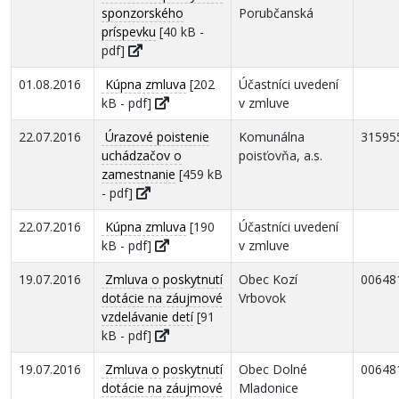
sponzorského
Porubčanská
príspevku
[40 kB -
pdf]
01.08.2016
Kúpna zmluva
[202
Účastníci uvedení
kB - pdf]
v zmluve
22.07.2016
Úrazové poistenie
Komunálna
31595
uchádzačov o
poisťovňa, a.s.
zamestnanie
[459 kB
- pdf]
22.07.2016
Kúpna zmluva
[190
Účastníci uvedení
kB - pdf]
v zmluve
19.07.2016
Zmluva o poskytnutí
Obec Kozí
00648
dotácie na záujmové
Vrbovok
vzdelávanie detí
[91
kB - pdf]
19.07.2016
Zmluva o poskytnutí
Obec Dolné
00648
dotácie na záujmové
Mladonice