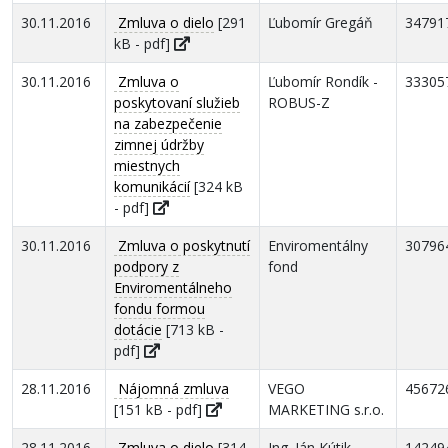
30.11.2016
Zmluva o dielo
[291
Ľubomír Gregáň
34791
kB - pdf]
30.11.2016
Zmluva o
Ľubomír Rondík -
33305
poskytovaní služieb
ROBUS-Z
na zabezpečenie
zimnej údržby
miestnych
komunikácií
[324 kB
- pdf]
30.11.2016
Zmluva o poskytnutí
Enviromentálny
30796
podpory z
fond
Enviromentálneho
fondu formou
dotácie
[713 kB -
pdf]
28.11.2016
Nájomná zmluva
VEGO
45672
[151 kB - pdf]
MARKETING s.r.o.
28.11.2016
Zmluva o dielo
[314
Ing. Ján Kútik -
14249