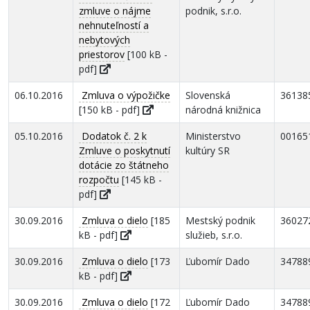
zmluve o nájme
podnik, s.r.o.
nehnuteľností a
nebytových
priestorov
[100 kB -
pdf]
06.10.2016
Zmluva o výpožičke
Slovenská
36138
[150 kB - pdf]
národná knižnica
05.10.2016
Dodatok č. 2 k
Ministerstvo
00165
Zmluve o poskytnutí
kultúry SR
dotácie zo štátneho
rozpočtu
[145 kB -
pdf]
30.09.2016
Zmluva o dielo
[185
Mestský podnik
36027
kB - pdf]
služieb, s.r.o.
30.09.2016
Zmluva o dielo
[173
Ľubomír Dado
34788
kB - pdf]
30.09.2016
Zmluva o dielo
[172
Ľubomír Dado
34788