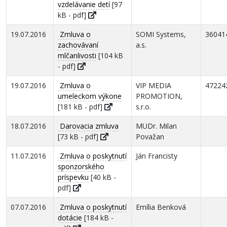
vzdelávanie detí
[97
kB - pdf]
19.07.2016
Zmluva o
SOMI Systems,
36041
zachovávaní
a.s.
mlčanlivosti
[104 kB
- pdf]
19.07.2016
Zmluva o
VIP MEDIA
47224
umeleckom výkone
PROMOTION,
[181 kB - pdf]
s.r.o.
18.07.2016
Darovacia zmluva
MUDr. Milan
[73 kB - pdf]
Považan
11.07.2016
Zmluva o poskytnutí
Ján Francisty
sponzorského
príspevku
[40 kB -
pdf]
07.07.2016
Zmluva o poskytnutí
Emília Benková
dotácie
[184 kB -