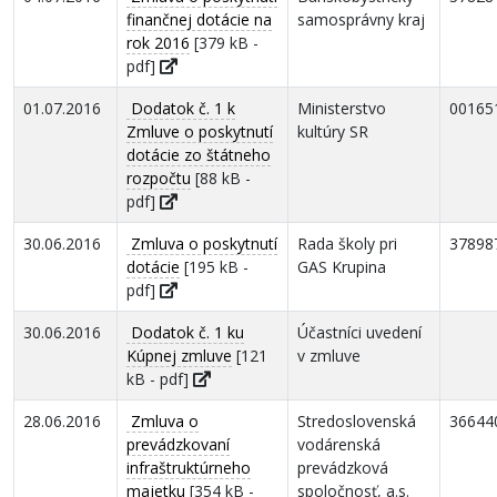
finančnej dotácie na
samosprávny kraj
rok 2016
[379 kB -
pdf]
01.07.2016
Dodatok č. 1 k
Ministerstvo
00165
Zmluve o poskytnutí
kultúry SR
dotácie zo štátneho
rozpočtu
[88 kB -
pdf]
30.06.2016
Zmluva o poskytnutí
Rada školy pri
37898
dotácie
[195 kB -
GAS Krupina
pdf]
30.06.2016
Dodatok č. 1 ku
Účastníci uvedení
Kúpnej zmluve
[121
v zmluve
kB - pdf]
28.06.2016
Zmluva o
Stredoslovenská
36644
prevádzkovaní
vodárenská
infraštruktúrneho
prevádzková
majetku
[354 kB -
spoločnosť, a.s.