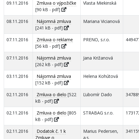
09.11.2016
Zmluva o výpožičke
Vlasta Miekinská
[90 kB - pdf]
08.11.2016
Nájomná zmluva
Mariana Vicianová
[241 kB - pdf]
07.11.2016
Zmluva o reklame
PRENO, s.r.o.
44947
[56 kB - pdf]
07.11.2016
Nájomná zmluva
Jana Križanová
[262 kB - pdf]
03.11.2016
Nájomná zmluva
Helena Kohútová
[152 kB - pdf]
02.11.2016
Zmluva o dielo
[522
Ľubomír Dado
34788
kB - pdf]
02.11.2016
Zmluva o dielo
[805
STRABAG s.r.o.
17317
kB - pdf]
02.11.2016
Dodatok č. 1 k
Marius Pedersen,
34115
Zmluve o
a.s.