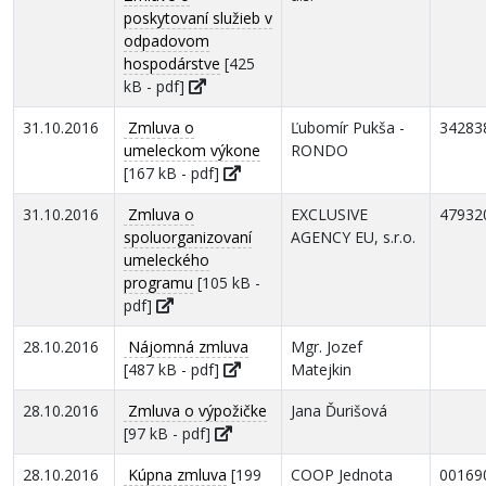
poskytovaní služieb v
odpadovom
hospodárstve
[425
kB - pdf]
31.10.2016
Zmluva o
Ľubomír Pukša -
34283
umeleckom výkone
RONDO
[167 kB - pdf]
31.10.2016
Zmluva o
EXCLUSIVE
47932
spoluorganizovaní
AGENCY EU, s.r.o.
umeleckého
programu
[105 kB -
pdf]
28.10.2016
Nájomná zmluva
Mgr. Jozef
[487 kB - pdf]
Matejkin
28.10.2016
Zmluva o výpožičke
Jana Ďurišová
[97 kB - pdf]
28.10.2016
Kúpna zmluva
[199
COOP Jednota
00169