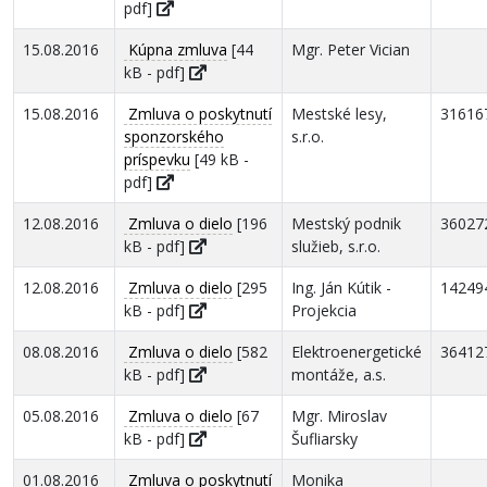
pdf]
15.08.2016
Kúpna zmluva
[44
Mgr. Peter Vician
kB - pdf]
15.08.2016
Zmluva o poskytnutí
Mestské lesy,
31616
sponzorského
s.r.o.
príspevku
[49 kB -
pdf]
12.08.2016
Zmluva o dielo
[196
Mestský podnik
36027
kB - pdf]
služieb, s.r.o.
12.08.2016
Zmluva o dielo
[295
Ing. Ján Kútik -
14249
kB - pdf]
Projekcia
08.08.2016
Zmluva o dielo
[582
Elektroenergetické
36412
kB - pdf]
montáže, a.s.
05.08.2016
Zmluva o dielo
[67
Mgr. Miroslav
kB - pdf]
Šufliarsky
01.08.2016
Zmluva o poskytnutí
Monika