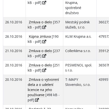
kB - pdf]
Krupina,
spotrebné
družstvo
26.10.2016
Zmluva o dielo
[357
Mestský podnik
36027
kB - pdf]
služieb, s.r.o.
26.10.2016
Kúpna zmluva
[190
KLM Krupina a.s.
47957
kB - pdf]
21.10.2016
Zmluva o dielo
[237
Collerklima s.r.o.
35912
kB - pdf]
20.10.2016
Zmluva o dielo
[251
PESMENOL spol.
36507
kB - pdf]
s r.o.
20.10.2016
Zmluva o vytvorení
T-MAPY
43995
diela a o udelení
Slovensko, s.r.o.
licencie na jeho
používanie
[498 kB -
pdf]