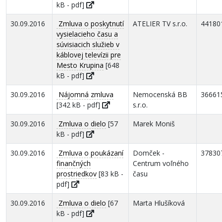
kB - pdf]
30.09.2016
Zmluva o poskytnutí
ATELIER TV s.r.o.
44180
vysielacieho času a
súvisiacich služieb v
káblovej televízii pre
Mesto Krupina
[648
kB - pdf]
30.09.2016
Nájomná zmluva
Nemocenská BB
36661
[342 kB - pdf]
s.r.o.
30.09.2016
Zmluva o dielo
[57
Marek Moniš
kB - pdf]
30.09.2016
Zmluva o poukázaní
Domček -
37830
finančných
Centrum voľného
prostriedkov
[83 kB -
času
pdf]
30.09.2016
Zmluva o dielo
[67
Marta Hlušíková
kB - pdf]