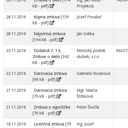
kB - pdf]
Projekcia
28.11.2016
Kúpna zmluva
[159
Jozef Povalač
kB - pdf]
28.11.2016
Nájomná zmluva
Ján Svitka
[194 kB - pdf]
23.11.2016
Dodatok č. 1 k
Mestský podnik
36027
Zmluve o dielo
[342
služieb, s.r.o.
kB - pdf]
22.11.2016
Darovacia zmluva
Gabriela Vicianová
[98 kB - pdf]
21.11.2016
Darovacia zmluva
Mgr. Marta
[79 kB - pdf]
Štrbková
21.11.2016
Zmluva o výpožičke
Peter Ďurčík
[79 kB - pdf]
18.11.2016
Licenčná zmluva
[79
Ing. Jozef