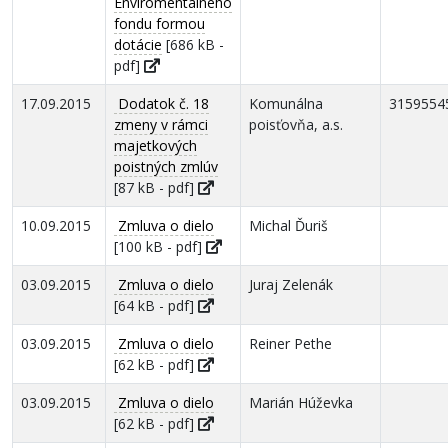
Enviromentálneho
fondu formou
dotácie
[686 kB -
pdf]
17.09.2015
Dodatok č. 18
Komunálna
3159554
zmeny v rámci
poisťovňa, a.s.
majetkových
poistných zmlúv
[87 kB - pdf]
10.09.2015
Zmluva o dielo
Michal Ďuriš
[100 kB - pdf]
03.09.2015
Zmluva o dielo
Juraj Zelenák
[64 kB - pdf]
03.09.2015
Zmluva o dielo
Reiner Pethe
[62 kB - pdf]
03.09.2015
Zmluva o dielo
Marián Húževka
[62 kB - pdf]