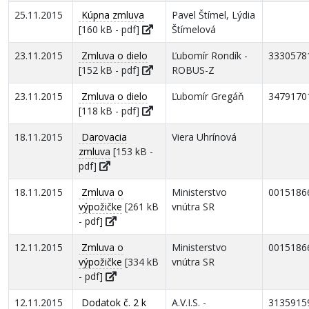
25.11.2015
Kúpna zmluva
Pavel Štímel, Lýdia
[160 kB - pdf]
Štímelová
23.11.2015
Zmluva o dielo
Ľubomír Rondík -
3330578
[152 kB - pdf]
ROBUS-Z
23.11.2015
Zmluva o dielo
Ľubomír Gregáň
3479170
[118 kB - pdf]
18.11.2015
Darovacia
Viera Uhrínová
zmluva
[153 kB -
pdf]
18.11.2015
Zmluva o
Ministerstvo
0015186
výpožičke
[261 kB
vnútra SR
- pdf]
12.11.2015
Zmluva o
Ministerstvo
0015186
výpožičke
[334 kB
vnútra SR
- pdf]
12.11.2015
Dodatok č. 2 k
A.V.I.S. -
3135915