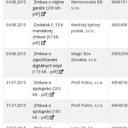
04.08.2015
Zmluva o nájme
Nemocenská BB
3666151
garáže
[230 kB -
s.r.o.
pdf]
04.08.2015
Dodatok č. 13 k
Mestský bytový
3605438
mandátnej
podnik, s.r.o.
zmluve
[67 kB -
pdf]
04.08.2015
Zmluva o
Magic Box
3583255
zapožičiavaní
Slovakia, s.r.o.
digitálnych kópií
[173 kB - pdf]
31.07.2015
Zmluva o
Profi Poľno, s.r.o.
4454018
spolupráci
[203
kB - pdf]
31.07.2015
Zmluva o
Profi Poľno, s.r.o.
4454018
spolupráci
[185
kB - pdf]