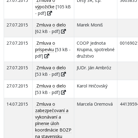
27.07.2015
Zmluva o
Lesy SR, š.p.
3603835
výpožičke
[105 kB
- pdf]
27.07.2015
Zmluva o dielo
Marek Moniš
[62 kB - pdf]
27.07.2015
Zmluva o
COOP Jednota
0016902
príspevku
[53 kB -
Krupina, spotrebné
pdf]
družstvo
27.07.2015
Zmluva o dielo
JUDr. Ján Ambróz
[53 kB - pdf]
27.07.2015
Zmluva o dielo
Karol Hričovský
[53 kB - pdf]
14.07.2015
Zmluva o
Marcela Oremová
4413959
zabezpečovaní a
vykonávaní a
plnenie úloh
koordinácie BOZP
na stavenisku