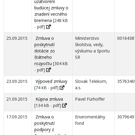
uzatvorení
budúcej zmluvy o
zriadení vecného
bremena
[248 kB
- pdf]
25.09.2015
Zmluva o
Ministerstvo
0016438
poskytnutí
školstva, vedy,
dotácie zo
výskumu a športu
štátneho
SR
rozpočtu
[304 kB
- pdf]
23.09.2015
Výpoveď zmluvy
Slovak Telekom,
3576346
[74 kB - pdf]
a.s.
21.09.2015
Kúpna zmluva
Pavel Fürhoffer
[134 kB - pdf]
17.09.2015
Zmluva o
Enviromentálny
3079649
poskytnutí
fond
podpory z