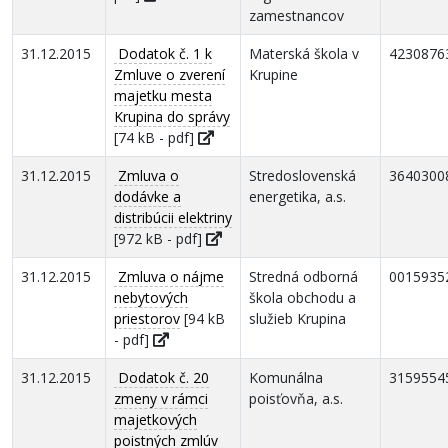
zamestnancov
31.12.2015
Dodatok č. 1 k
Materská škola v
4230876
Zmluve o zverení
Krupine
majetku mesta
Krupina do správy
[74 kB - pdf]
31.12.2015
Zmluva o
Stredoslovenská
3640300
dodávke a
energetika, a.s.
distribúcii elektriny
[972 kB - pdf]
31.12.2015
Zmluva o nájme
Stredná odborná
0015935
nebytových
škola obchodu a
priestorov
[94 kB
služieb Krupina
- pdf]
31.12.2015
Dodatok č. 20
Komunálna
3159554
zmeny v rámci
poisťovňa, a.s.
majetkových
poistných zmlúv