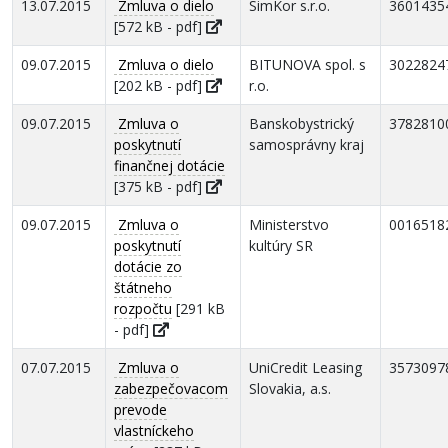
13.07.2015
Zmluva o dielo
SimKor s.r.o.
3601435
[572 kB - pdf]
09.07.2015
Zmluva o dielo
BITUNOVA spol. s
3022824
[202 kB - pdf]
r.o.
09.07.2015
Zmluva o
Banskobystrický
3782810
poskytnutí
samosprávny kraj
finančnej dotácie
[375 kB - pdf]
09.07.2015
Zmluva o
Ministerstvo
0016518
poskytnutí
kultúry SR
dotácie zo
štátneho
rozpočtu
[291 kB
- pdf]
07.07.2015
Zmluva o
UniCredit Leasing
3573097
zabezpečovacom
Slovakia, a.s.
prevode
vlastníckeho