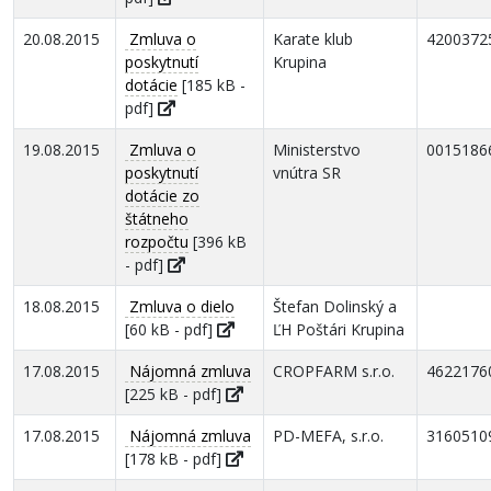
20.08.2015
Zmluva o
Karate klub
4200372
poskytnutí
Krupina
dotácie
[185 kB -
pdf]
19.08.2015
Zmluva o
Ministerstvo
0015186
poskytnutí
vnútra SR
dotácie zo
štátneho
rozpočtu
[396 kB
- pdf]
18.08.2015
Zmluva o dielo
Štefan Dolinský a
[60 kB - pdf]
ĽH Poštári Krupina
17.08.2015
Nájomná zmluva
CROPFARM s.r.o.
4622176
[225 kB - pdf]
17.08.2015
Nájomná zmluva
PD-MEFA, s.r.o.
3160510
[178 kB - pdf]