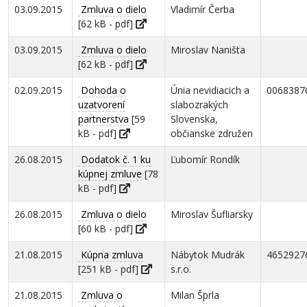
03.09.2015
Zmluva o dielo
Vladimír Čerba
[62 kB - pdf]
03.09.2015
Zmluva o dielo
Miroslav Naništa
[62 kB - pdf]
02.09.2015
Dohoda o
Únia nevidiacich a
0068387
uzatvorení
slabozrakých
partnerstva
[59
Slovenska,
kB - pdf]
občianske združen
26.08.2015
Dodatok č. 1 ku
Ľubomír Rondík
kúpnej zmluve
[78
kB - pdf]
26.08.2015
Zmluva o dielo
Miroslav Šufliarsky
[60 kB - pdf]
21.08.2015
Kúpna zmluva
Nábytok Mudrák
4652927
[251 kB - pdf]
s.r.o.
21.08.2015
Zmluva o
Milan Šprla