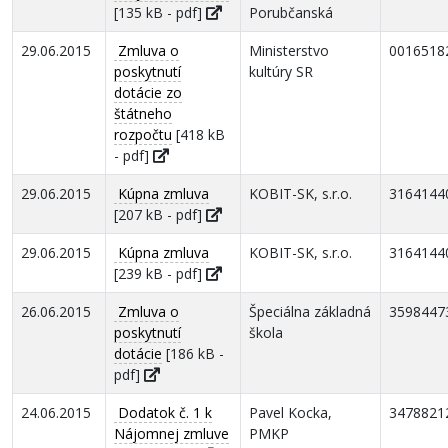
[135 kB - pdf]
Porubčanská
29.06.2015
Zmluva o
Ministerstvo
0016518
poskytnutí
kultúry SR
dotácie zo
štátneho
rozpočtu
[418 kB
- pdf]
29.06.2015
Kúpna zmluva
KOBIT-SK, s.r.o.
3164144
[207 kB - pdf]
29.06.2015
Kúpna zmluva
KOBIT-SK, s.r.o.
3164144
[239 kB - pdf]
26.06.2015
Zmluva o
Špeciálna základná
3598447
poskytnutí
škola
dotácie
[186 kB -
pdf]
24.06.2015
Dodatok č. 1 k
Pavel Kocka,
3478821
Nájomnej zmluve
PMKP