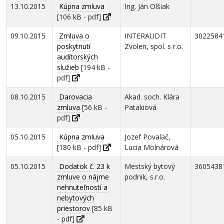
13.10.2015
Kúpna zmluva
Ing. Ján Olšiak
[106 kB - pdf]
09.10.2015
Zmluva o
INTERAUDIT
3022584
poskytnutí
Zvolen, spol. s r.o.
audítorských
služieb
[194 kB -
pdf]
08.10.2015
Darovacia
Akad. soch. Klára
zmluva
[56 kB -
Patakiová
pdf]
05.10.2015
Kúpna zmluva
Jozef Povalač,
[180 kB - pdf]
Lucia Molnárová
05.10.2015
Dodatok č. 23 k
Mestský bytový
3605438
zmluve o nájme
podnik, s.r.o.
nehnuteľností a
nebytových
priestorov
[85 kB
- pdf]