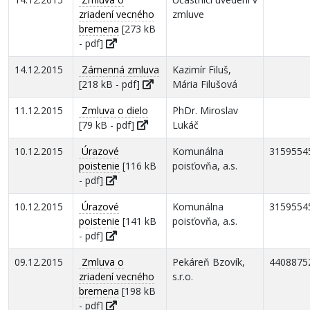
zriadení vecného
zmluve
bremena
[273 kB
- pdf]
14.12.2015
Zámenná zmluva
Kazimír Filuš,
[218 kB - pdf]
Mária Filušová
11.12.2015
Zmluva o dielo
PhDr. Miroslav
[79 kB - pdf]
Lukáč
10.12.2015
Úrazové
Komunálna
3159554
poistenie
[116 kB
poisťovňa, a.s.
- pdf]
10.12.2015
Úrazové
Komunálna
3159554
poistenie
[141 kB
poisťovňa, a.s.
- pdf]
09.12.2015
Zmluva o
Pekáreň Bzovík,
4408875
zriadení vecného
s.r.o.
bremena
[198 kB
- pdf]