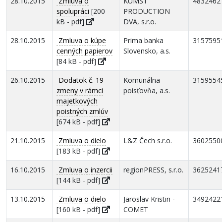
28.10.2015
Zmluva o
KUMŠT
4832462
spolupráci
[200
PRODUCTION
kB - pdf]
DVA, s.r.o.
28.10.2015
Zmluva o kúpe
Prima banka
3157595
cenných papierov
Slovensko, a.s.
[84 kB - pdf]
26.10.2015
Dodatok č. 19
Komunálna
3159554
zmeny v rámci
poisťovňa, a.s.
majetkových
poistných zmlúv
[674 kB - pdf]
21.10.2015
Zmluva o dielo
L&Z Čech s.r.o.
3602550
[183 kB - pdf]
16.10.2015
Zmluva o inzercii
regionPRESS, s.r.o.
3625241
[144 kB - pdf]
13.10.2015
Zmluva o dielo
Jaroslav Kristin -
3492422
[160 kB - pdf]
COMET