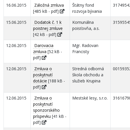
16.06.2015
Záložná zmluva
Štátny fond
3174954
[485 kB - pdf]
rozvoja bývania
15.06.2015
Dodatok č. 1 k
Komunálna
3159554
poistnej zmluve
poisťovňa, a.s.
[42 kB - pdf]
12.06.2015
Darovacia
Mgr. Radovan
zmluva
[52 kB -
Francisty
pdf]
12.06.2015
Zmluva o
Stredná odborná
0015935
poskytnutí
škola obchodu a
dotácie
[188 kB -
služieb Krupina
pdf]
12.06.2015
Zmluva o
Mestské lesy, s.r.o.
3161679
poskytnutí
sponzorského
príspevku
[41 kB -
pdf]