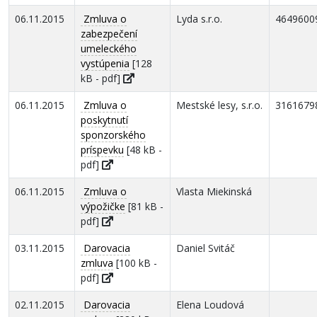
06.11.2015
Zmluva o
Lyda s.r.o.
4649600
zabezpečení
umeleckého
vystúpenia
[128
kB - pdf]
06.11.2015
Zmluva o
Mestské lesy, s.r.o.
3161679
poskytnutí
sponzorského
príspevku
[48 kB -
pdf]
06.11.2015
Zmluva o
Vlasta Miekinská
výpožičke
[81 kB -
pdf]
03.11.2015
Darovacia
Daniel Svitáč
zmluva
[100 kB -
pdf]
02.11.2015
Darovacia
Elena Loudová