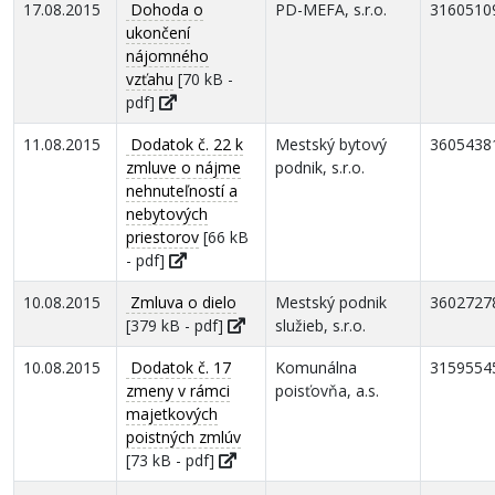
17.08.2015
Dohoda o
PD-MEFA, s.r.o.
3160510
ukončení
nájomného
vzťahu
[70 kB -
pdf]
11.08.2015
Dodatok č. 22 k
Mestský bytový
3605438
zmluve o nájme
podnik, s.r.o.
nehnuteľností a
nebytových
priestorov
[66 kB
- pdf]
10.08.2015
Zmluva o dielo
Mestský podnik
3602727
[379 kB - pdf]
služieb, s.r.o.
10.08.2015
Dodatok č. 17
Komunálna
3159554
zmeny v rámci
poisťovňa, a.s.
majetkových
poistných zmlúv
[73 kB - pdf]