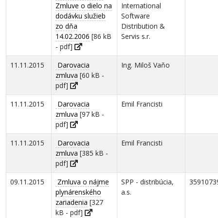
Zmluve o dielo na
International
dodávku služieb
Software
zo dňa
Distribution &
14.02.2006
[86 kB
Servis s.r.
- pdf]
11.11.2015
Darovacia
Ing. Miloš Vaňo
zmluva
[60 kB -
pdf]
11.11.2015
Darovacia
Emil Francisti
zmluva
[97 kB -
pdf]
11.11.2015
Darovacia
Emil Francisti
zmluva
[385 kB -
pdf]
09.11.2015
Zmluva o nájme
SPP - distribúcia,
3591073
plynárenského
a.s.
zariadenia
[327
kB - pdf]