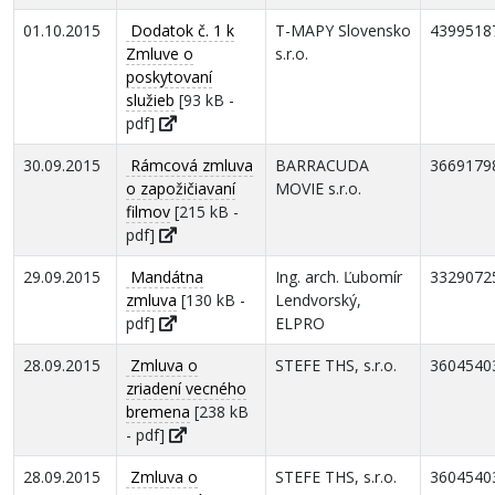
01.10.2015
Dodatok č. 1 k
T-MAPY Slovensko
4399518
Zmluve o
s.r.o.
poskytovaní
služieb
[93 kB -
pdf]
30.09.2015
Rámcová zmluva
BARRACUDA
3669179
o zapožičiavaní
MOVIE s.r.o.
filmov
[215 kB -
pdf]
29.09.2015
Mandátna
Ing. arch. Ľubomír
3329072
zmluva
[130 kB -
Lendvorský,
pdf]
ELPRO
28.09.2015
Zmluva o
STEFE THS, s.r.o.
3604540
zriadení vecného
bremena
[238 kB
- pdf]
28.09.2015
Zmluva o
STEFE THS, s.r.o.
3604540