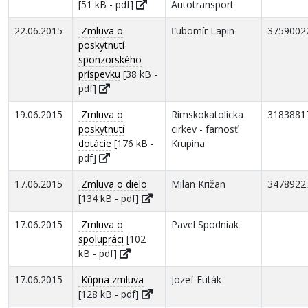
[51 kB - pdf]
Autotransport
22.06.2015
Zmluva o
Ľubomír Lapin
3759002
poskytnutí
sponzorského
príspevku
[38 kB -
pdf]
19.06.2015
Zmluva o
Rímskokatolícka
3183881
poskytnutí
cirkev - farnosť
dotácie
[176 kB -
Krupina
pdf]
17.06.2015
Zmluva o dielo
Milan Križan
3478922
[134 kB - pdf]
17.06.2015
Zmluva o
Pavel Spodniak
spolupráci
[102
kB - pdf]
17.06.2015
Kúpna zmluva
Jozef Futák
[128 kB - pdf]