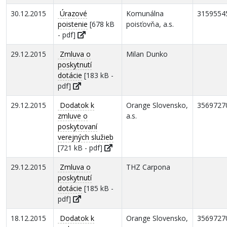
30.12.2015
Úrazové
Komunálna
3159554
poistenie
[678 kB
poisťovňa, a.s.
- pdf]
29.12.2015
Zmluva o
Milan Dunko
poskytnutí
dotácie
[183 kB -
pdf]
29.12.2015
Dodatok k
Orange Slovensko,
3569727
zmluve o
a.s.
poskytovaní
verejných služieb
[721 kB - pdf]
29.12.2015
Zmluva o
THZ Carpona
poskytnutí
dotácie
[185 kB -
pdf]
18.12.2015
Dodatok k
Orange Slovensko,
3569727