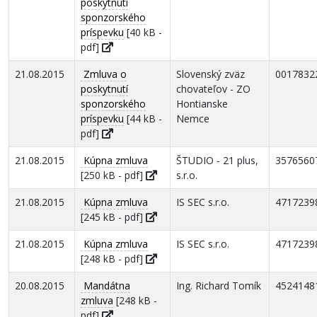
poskytnutí
sponzorského
príspevku
[40 kB -
pdf]
21.08.2015
Zmluva o
Slovenský zväz
0017832
poskytnutí
chovateľov - ZO
sponzorského
Hontianske
príspevku
[44 kB -
Nemce
pdf]
21.08.2015
Kúpna zmluva
ŠTUDIO - 21 plus,
3576560
[250 kB - pdf]
s.r.o.
21.08.2015
Kúpna zmluva
IS SEC s.r.o.
4717239
[245 kB - pdf]
21.08.2015
Kúpna zmluva
IS SEC s.r.o.
4717239
[248 kB - pdf]
20.08.2015
Mandátna
Ing. Richard Tomík
4524148
zmluva
[248 kB -
pdf]