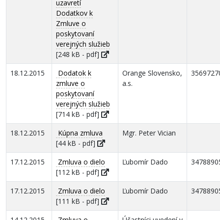
uzavretí
Dodatkov k
Zmluve o
poskytovaní
verejných služieb
[248 kB - pdf]
18.12.2015
Dodatok k
Orange Slovensko,
3569727
zmluve o
a.s.
poskytovaní
verejných služieb
[714 kB - pdf]
18.12.2015
Kúpna zmluva
Mgr. Peter Vician
[44 kB - pdf]
17.12.2015
Zmluva o dielo
Ľubomír Dado
3478890
[112 kB - pdf]
17.12.2015
Zmluva o dielo
Ľubomír Dado
3478890
[111 kB - pdf]
14.12.2015
Zmluva o
Účastníci uvedení v