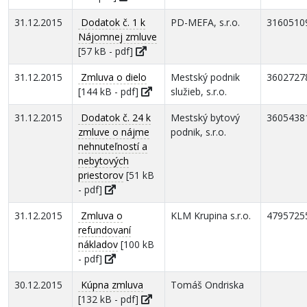
31.12.2015
Dodatok č. 1 k
PD-MEFA, s.r.o.
3160510
Nájomnej zmluve
[57 kB - pdf]
31.12.2015
Zmluva o dielo
Mestský podnik
3602727
[144 kB - pdf]
služieb, s.r.o.
31.12.2015
Dodatok č. 24 k
Mestský bytový
3605438
zmluve o nájme
podnik, s.r.o.
nehnuteľností a
nebytových
priestorov
[51 kB
- pdf]
31.12.2015
Zmluva o
KLM Krupina s.r.o.
4795725
refundovaní
nákladov
[100 kB
- pdf]
30.12.2015
Kúpna zmluva
Tomáš Ondriska
[132 kB - pdf]