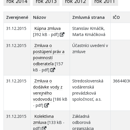
rok 2014
rok 2013
rok 2012
rok 2011
Zverejnené
Názov
Zmluvná strana
IČO
31.12.2015
Kúpna zmluva
Stanislav Krnáčik,
[392 kB - pdf]
Marta Krnáčiková
31.12.2015
Zmluva o
Účastníci uvedení v
postúpení práv a
zmluve
povinností
odberateľa
[157
kB - pdf]
31.12.2015
Zmluva o
Stredoslovenská
3664403
dodávke vody z
vodárenská
verejného
prevádzková
vodovodu
[186 kB
spoločnosť, a.s.
- pdf]
31.12.2015
Kolektívna
Základná
zmluva
[133 kB -
odborová
pdf]
organizácia