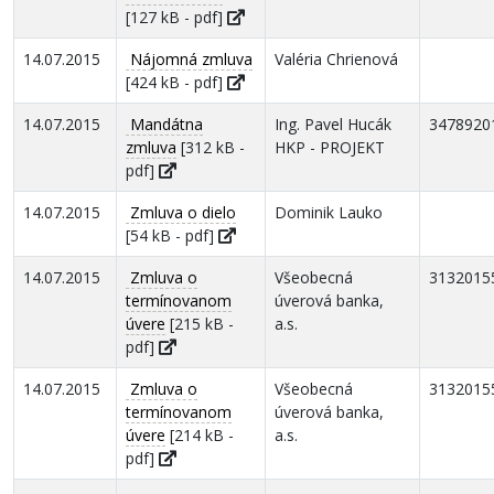
[127 kB - pdf]
14.07.2015
Nájomná zmluva
Valéria Chrienová
[424 kB - pdf]
14.07.2015
Mandátna
Ing. Pavel Hucák
3478920
zmluva
[312 kB -
HKP - PROJEKT
pdf]
14.07.2015
Zmluva o dielo
Dominik Lauko
[54 kB - pdf]
14.07.2015
Zmluva o
Všeobecná
3132015
termínovanom
úverová banka,
úvere
[215 kB -
a.s.
pdf]
14.07.2015
Zmluva o
Všeobecná
3132015
termínovanom
úverová banka,
úvere
[214 kB -
a.s.
pdf]