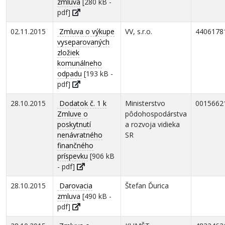
zmluva
[280 kB -
pdf]
02.11.2015
Zmluva o výkupe
VV, s.r.o.
4406178
vyseparovaných
zložiek
komunálneho
odpadu
[193 kB -
pdf]
28.10.2015
Dodatok č. 1 k
Ministerstvo
0015662
Zmluve o
pôdohospodárstva
poskytnutí
a rozvoja vidieka
nenávratného
SR
finančného
príspevku
[906 kB
- pdf]
28.10.2015
Darovacia
Štefan Ďurica
zmluva
[490 kB -
pdf]