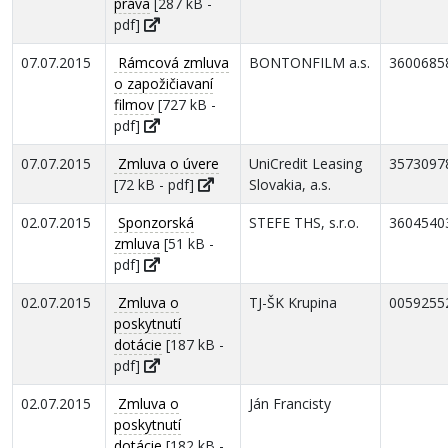
práva
[287 kB -
pdf]
07.07.2015
Rámcová zmluva
BONTONFILM a.s.
3600685
o zapožičiavaní
filmov
[727 kB -
pdf]
07.07.2015
Zmluva o úvere
UniCredit Leasing
3573097
[72 kB - pdf]
Slovakia, a.s.
02.07.2015
Sponzorská
STEFE THS, s.r.o.
3604540
zmluva
[51 kB -
pdf]
02.07.2015
Zmluva o
TJ-ŠK Krupina
0059255
poskytnutí
dotácie
[187 kB -
pdf]
02.07.2015
Zmluva o
Ján Francisty
poskytnutí
dotácie
[182 kB -