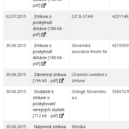
pdf]
02.07.2015
Zmluva o
OZ B-STAR
4231146
poskytnutí
dotácie
[188 kB -
pdf]
30.06.2015
Zmluva o
Slovenská
4219355
poskytnutí
asociácia Route 66
dotácie
[188 kB -
pdf]
30.06.2015
Zámenná zmluva
Účastníci uvedení v
[196 kB - pdf]
zmluve
30.06.2015
Dodatok k
Orange Slovensko,
3569727
zmluve o
a.s.
poskytovaní
verejných služieb
[712 kB - pdf]
30.06.2015
Nájomná zmluva
Monika