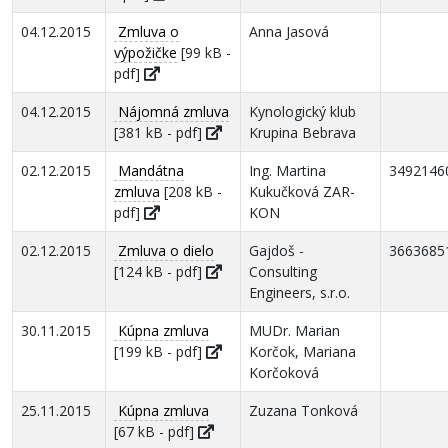
04.12.2015
Zmluva o
Anna Jasová
výpožičke
[99 kB -
pdf]
04.12.2015
Nájomná zmluva
Kynologický klub
[381 kB - pdf]
Krupina Bebrava
02.12.2015
Mandátna
Ing. Martina
3492146
zmluva
[208 kB -
Kukučková ZAR-
pdf]
KON
02.12.2015
Zmluva o dielo
Gajdoš -
3663685
[124 kB - pdf]
Consulting
Engineers, s.r.o.
30.11.2015
Kúpna zmluva
MUDr. Marian
[199 kB - pdf]
Korčok, Mariana
Korčoková
25.11.2015
Kúpna zmluva
Zuzana Tonková
[67 kB - pdf]