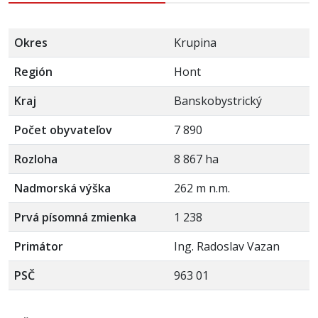
Okres
Krupina
Región
Hont
Kraj
Banskobystrický
Počet obyvateľov
7 890
Rozloha
8 867 ha
Nadmorská výška
262 m n.m.
Prvá písomná zmienka
1 238
Primátor
Ing. Radoslav Vazan
PSČ
963 01