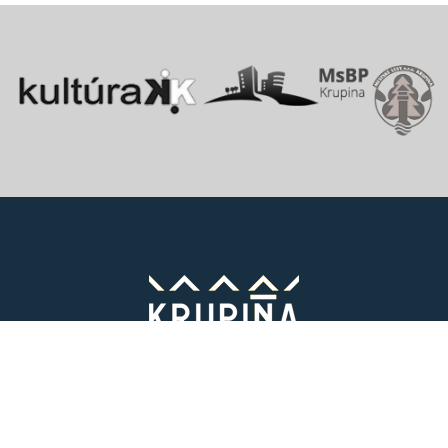
Vitajte v starobylom kráľovskom meste Krupina, ktoré sa rozprestiera
na pomedzí Štiavnických vrchov a Krupinskej planiny v údolí rieky
Krupinica, ktorá už od praveku ovplyvňovala vznik sídiel na Honte.