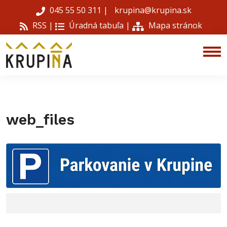
045 55 50 311
|
krupina@krupina.sk
RSS |
Úradná tabuľa
|
Mapa stránok
web_files