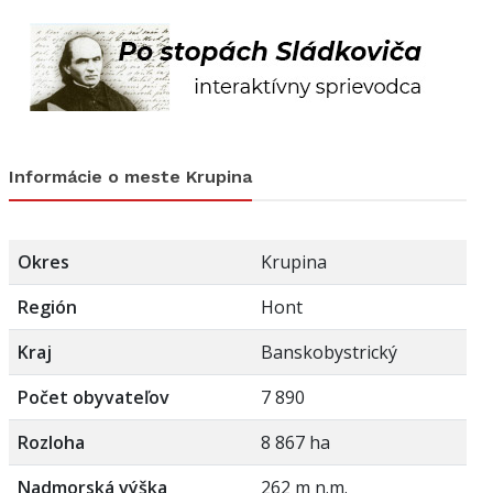
Informácie o meste Krupina
Okres
Krupina
Región
Hont
Kraj
Banskobystrický
Počet obyvateľov
7 890
Rozloha
8 867 ha
Nadmorská výška
262 m n.m.