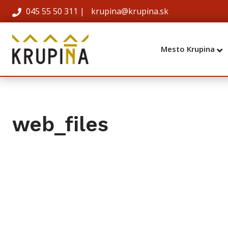
045 55 50 311
|
krupina@krupina.sk
Mesto Krupina
web_files