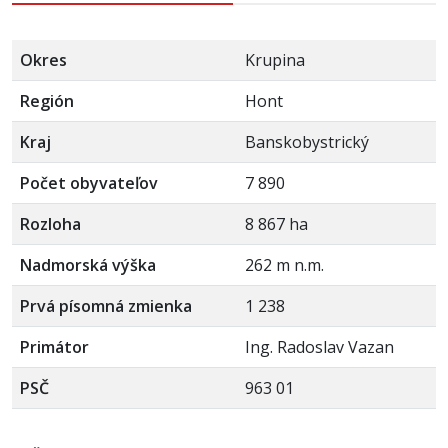
Okres
Krupina
Región
Hont
Kraj
Banskobystrický
Počet obyvateľov
7 890
Rozloha
8 867 ha
Nadmorská výška
262 m n.m.
Prvá písomná zmienka
1 238
Primátor
Ing. Radoslav Vazan
PSČ
963 01