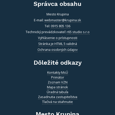
Správca obsahu
Mesto Krupina
E-mail:
webmaster@krupina.sk
Tel:
0915 805 136
Technický prevádzkovateľ:
r65 studio s.r.o
Vyhlásenie o prístupnosti
Stránka je HTML 5 validná
Ochrana osobných údajov
Dôležité odkazy
Kontakty MsÚ
Primátor
Zoznam VZN
Mapa stránok
Úradná tabuľa
Zasadnutia zastupiteľstva
Tlačivá na stiahnutie
Mesto Krupina