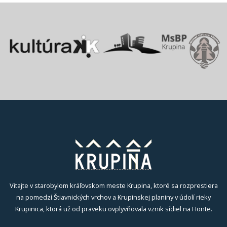
Vitajte v starobylom kráľovskom meste Krupina, ktoré sa rozprestiera
na pomedzí Štiavnických vrchov a Krupinskej planiny v údolí rieky
Krupinica, ktorá už od praveku ovplyvňovala vznik sídiel na Honte.