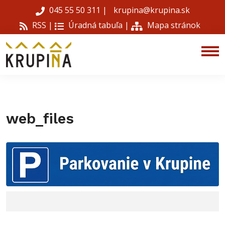
045 55 50 311
|
krupina@krupina.sk
RSS |
Úradná tabuľa
|
Mapa stránok
web_files