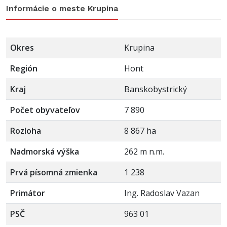
Informácie o meste Krupina
Okres
Krupina
Región
Hont
Kraj
Banskobystrický
Počet obyvateľov
7 890
Rozloha
8 867 ha
Nadmorská výška
262 m n.m.
Prvá písomná zmienka
1 238
Primátor
Ing. Radoslav Vazan
PSČ
963 01