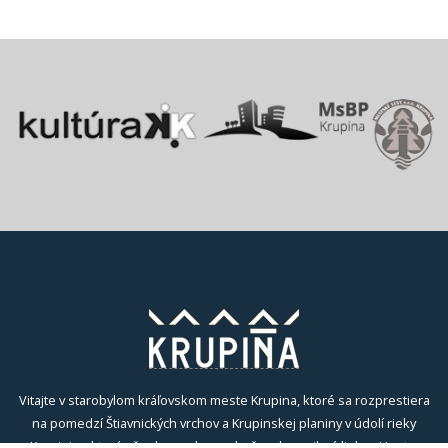
Vitajte v starobylom kráľovskom meste Krupina, ktoré sa rozprestiera
na pomedzí Štiavnických vrchov a Krupinskej planiny v údolí rieky
Krupinica, ktorá už od praveku ovplyvňovala vznik sídiel na Honte.