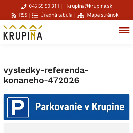
045 55 50 311
|
krupina@krupina.sk
RSS |
Úradná tabuľa
|
Mapa stránok
vysledky-referenda-
konaneho-472026