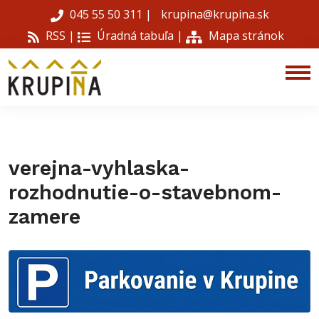
045 55 50 311
|
krupina@krupina.sk
RSS |
Úradná tabuľa
|
Mapa stránok
verejna-vyhlaska-
rozhodnutie-o-stavebnom-
zamere