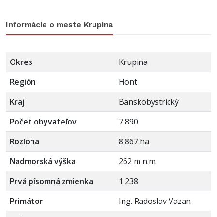
Informácie o meste Krupina
Okres
Krupina
Región
Hont
Kraj
Banskobystrický
Počet obyvateľov
7 890
Rozloha
8 867 ha
Nadmorská výška
262 m n.m.
Prvá písomná zmienka
1 238
Primátor
Ing. Radoslav Vazan