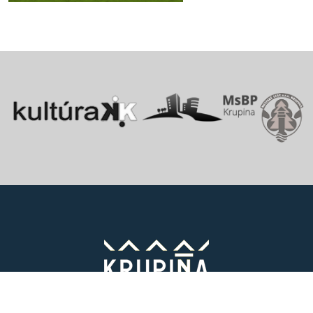
Vitajte v starobylom kráľovskom meste Krupina, ktoré sa rozprestiera