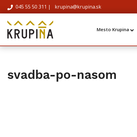
045 55 50 311
|
krupina@krupina.sk
Mesto Krupina
svadba-po-nasom