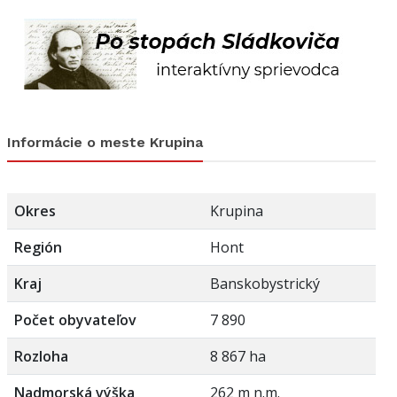
Informácie o meste Krupina
Okres
Krupina
Región
Hont
Kraj
Banskobystrický
Počet obyvateľov
7 890
Rozloha
8 867 ha
Nadmorská výška
262 m n.m.