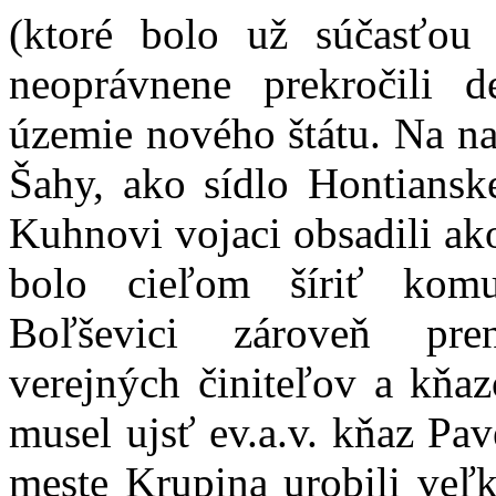
(ktoré bolo už súčasťou 
neoprávnene prekročili d
územie nového štátu. Na n
Šahy, ako sídlo Hontianske
Kuhnovi vojaci obsadili ak
bolo cieľom šíriť komun
Boľševici zároveň pren
verejných činiteľov a kňa
musel ujsť ev.a.v. kňaz Pa
meste Krupina urobili veľk