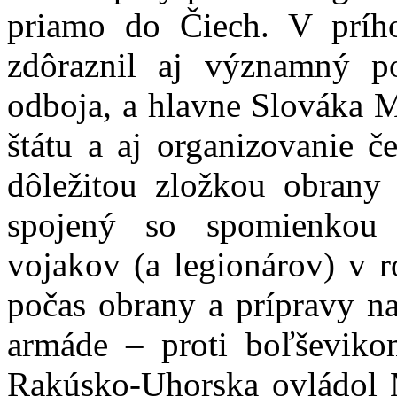
priamo do Čiech. V prího
zdôraznil aj významný p
odboja, a hlavne Slováka M
štátu a aj organizovanie č
dôležitou zložkou obrany 
spojený so spomienkou 
vojakov (a legionárov) v r
počas obrany a prípravy na
armáde – proti boľševiko
Rakúsko-Uhorska ovládol 