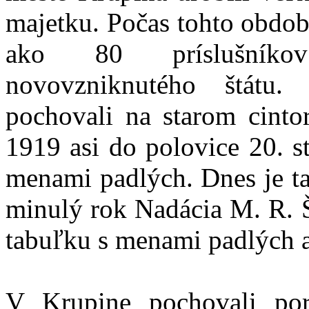
majetku. Počas tohto obdob
ako 80 príslušníkov
novovzniknutého štátu.
pochovali na starom cinto
1919 asi do polovice 20. st
menami padlých. Dnes je t
minulý rok Nadácia M. R. Š
tabuľku s menami padlých 
V Krupine pochovali por