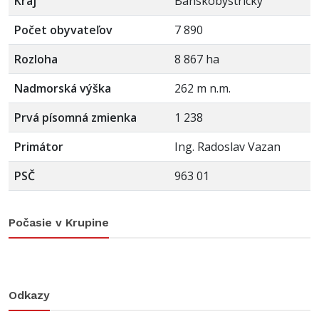
Kraj
Banskobystrický
Počet obyvateľov
7 890
Rozloha
8 867 ha
Nadmorská výška
262 m n.m.
Prvá písomná zmienka
1 238
Primátor
Ing. Radoslav Vazan
PSČ
963 01
Počasie v Krupine
Odkazy