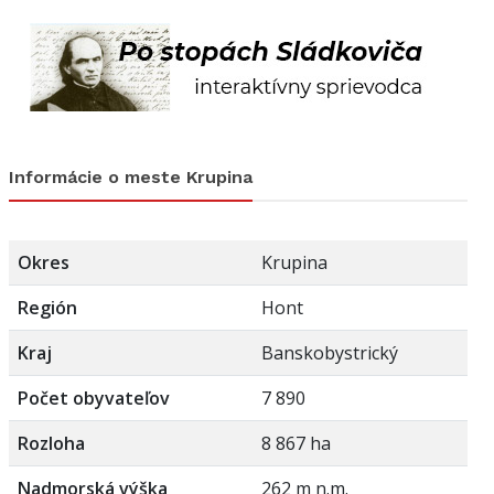
Informácie o meste Krupina
Okres
Krupina
Región
Hont
Kraj
Banskobystrický
Počet obyvateľov
7 890
Rozloha
8 867 ha
Nadmorská výška
262 m n.m.