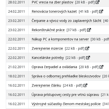
28.02.2011
PVC vrecia na zber plastov
[20 kB - pdf]
24.02.2011
Renovácia tonerových kaziet
[41 kB - pdf]
23.02.2011
Čerpanie a vývoz vody zo zaplavených šácht
[40 
23.02.2011
Rekonštrukčné práce
[37 kB - pdf]
22.02.2011
Nákup PC a komponentov na server
[30 kB - pd
22.02.2011
Zverejnenie inzercie
[22 kB - pdf]
22.02.2011
Kancelárske potreby
[22 kB - pdf]
21.02.2011
Oprava čerpadiel a ovládania
[20 kB - pdf]
18.02.2011
Správa o odbornej prehliadke bleskozvodov
[20 
16.02.2011
Zverejnenie článku
[24 kB - pdf]
16.02.2011
Úprava prístupovej cesty pre vrtnú súpravu
[21 k
16.02.2011
Výstrojné súčiastky členom mestskej polície
[34 