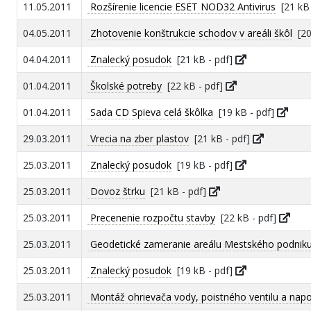
11.05.2011
Rozšírenie licencie ESET NOD32 Antivirus
[21 kB 
04.05.2011
Zhotovenie konštrukcie schodov v areáli škôl
[20
04.04.2011
Znalecký posudok
[21 kB - pdf]
01.04.2011
Školské potreby
[22 kB - pdf]
01.04.2011
Sada CD Spieva celá škôlka
[19 kB - pdf]
29.03.2011
Vrecia na zber plastov
[21 kB - pdf]
25.03.2011
Znalecký posudok
[19 kB - pdf]
25.03.2011
Dovoz štrku
[21 kB - pdf]
25.03.2011
Precenenie rozpočtu stavby
[22 kB - pdf]
25.03.2011
Geodetické zameranie areálu Mestského podniku s
25.03.2011
Znalecký posudok
[19 kB - pdf]
25.03.2011
Montáž ohrievača vody, poistného ventilu a napo