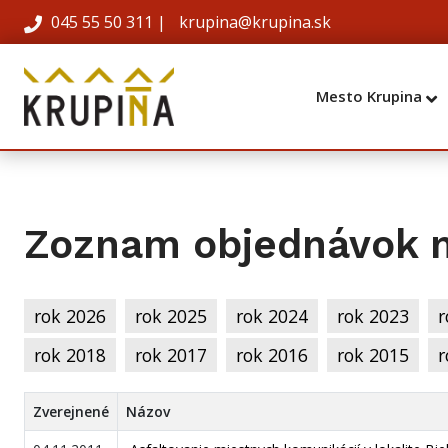
045 55 50 311
|
krupina@krupina.sk
Mesto Krupina
Zoznam objednávok m
rok 2026
rok 2025
rok 2024
rok 2023
r
rok 2018
rok 2017
rok 2016
rok 2015
r
Zverejnené
Názov