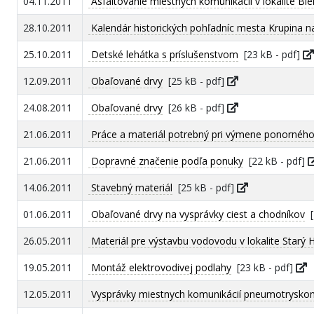
04.11.2011
Asfaltovanie miestnych komunikácií v lokalite Bi
28.10.2011
Kalendár historických pohľadníc mesta Krupina n
25.10.2011
Detské lehátka s príslušenstvom
[23 kB - pdf]
12.09.2011
Obaľované drvy
[25 kB - pdf]
24.08.2011
Obaľované drvy
[26 kB - pdf]
21.06.2011
Práce a materiál potrebný pri výmene ponorného
21.06.2011
Dopravné značenie podľa ponuky
[22 kB - pdf]
14.06.2011
Stavebný materiál
[25 kB - pdf]
01.06.2011
Obaľované drvy na vysprávky ciest a chodníkov
[
26.05.2011
Materiál pre výstavbu vodovodu v lokalite Starý 
19.05.2011
Montáž elektrovodivej podlahy
[23 kB - pdf]
12.05.2011
Vysprávky miestnych komunikácií pneumotrysko