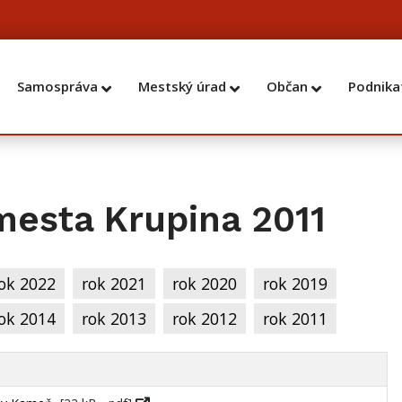
Samospráva
Mestský úrad
Občan
Podnika
esta Krupina 2011
ok 2022
rok 2021
rok 2020
rok 2019
ok 2014
rok 2013
rok 2012
rok 2011