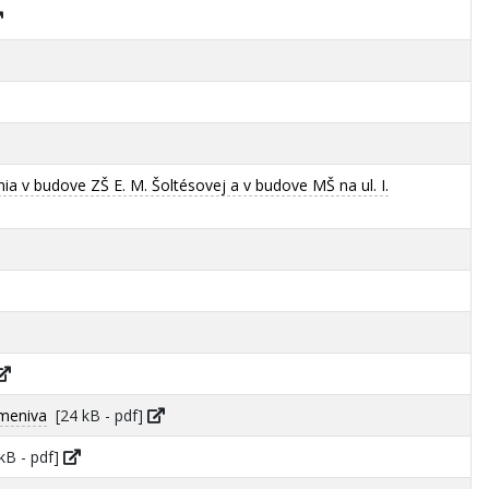
a v budove ZŠ E. M. Šoltésovej a v budove MŠ na ul. I.
meniva
[24 kB - pdf]
kB - pdf]