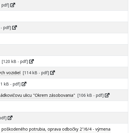
 pdf]
- pdf]
[120 kB - pdf]
ch vozidiel
[114 kB - pdf]
1 kB - pdf]
ládkovičovu ulicu "Okrem zásobovania"
[106 kB - pdf]
pdf]
 poškodeného potrubia, oprava odbočky 2"/6/4 - výmena