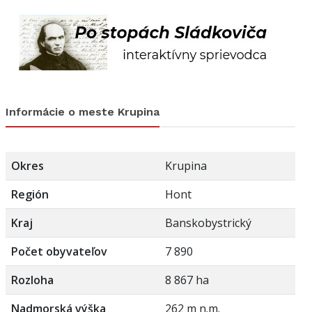
Informácie o meste Krupina
Okres
Krupina
Región
Hont
Kraj
Banskobystrický
Počet obyvateľov
7 890
Rozloha
8 867 ha
Nadmorská výška
262 m n.m.