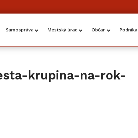
Samospráva
Mestský úrad
Občan
Podnika
esta-krupina-na-rok-