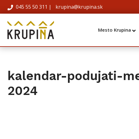
045 55 50 311
|
krupina@krupina.sk
Mesto Krupina
kalendar-podujati-m
2024