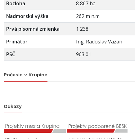
Rozloha
8 867 ha
Nadmorská výška
262 m n.m.
Prvá písomná zmienka
1 238
Primátor
Ing. Radoslav Vazan
PSČ
963 01
Počasie v Krupine
Odkazy