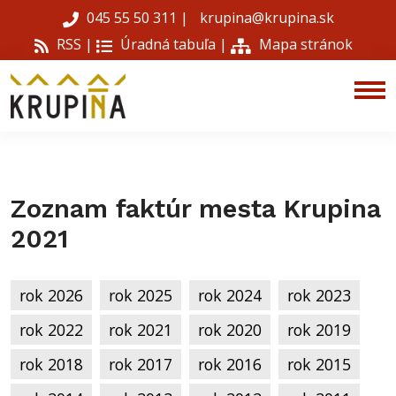
045 55 50 311
|
krupina@krupina.sk
RSS |
Úradná tabuľa
|
Mapa stránok
Zoznam faktúr mesta Krupina
2021
rok 2026
rok 2025
rok 2024
rok 2023
rok 2022
rok 2021
rok 2020
rok 2019
rok 2018
rok 2017
rok 2016
rok 2015