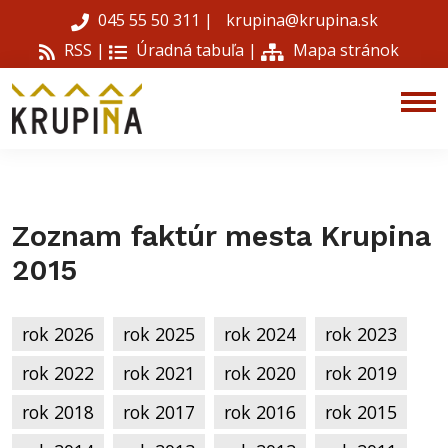
045 55 50 311
|
krupina@krupina.sk
RSS |
Úradná tabuľa
|
Mapa stránok
Zoznam faktúr mesta Krupina
2015
rok 2026
rok 2025
rok 2024
rok 2023
rok 2022
rok 2021
rok 2020
rok 2019
rok 2018
rok 2017
rok 2016
rok 2015