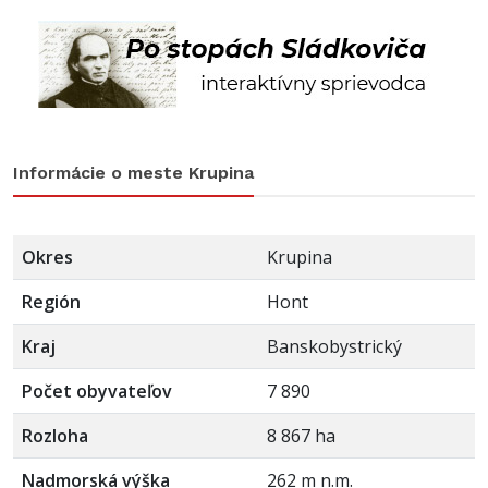
Informácie o meste Krupina
Okres
Krupina
Región
Hont
Kraj
Banskobystrický
Počet obyvateľov
7 890
Rozloha
8 867 ha
Nadmorská výška
262 m n.m.