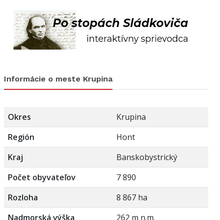
Informácie o meste Krupina
Okres
Krupina
Región
Hont
Kraj
Banskobystrický
Počet obyvateľov
7 890
Rozloha
8 867 ha
Nadmorská výška
262 m n.m.