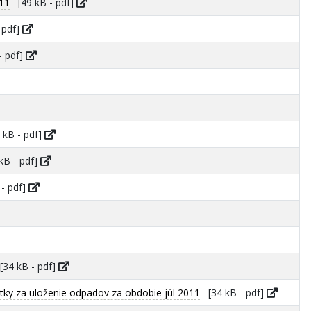
011
[49 kB - pdf]
 pdf]
- pdf]
kB - pdf]
B - pdf]
- pdf]
34 kB - pdf]
ky za uloženie odpadov za obdobie júl 2011
[34 kB - pdf]