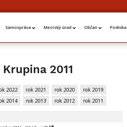
Samospráva
Mestský úrad
Občan
Podnika
 Krupina 2011
ok 2022
rok 2021
rok 2020
rok 2019
ok 2014
rok 2013
rok 2012
rok 2011