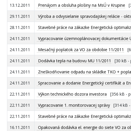
13.12.2011
Prenájom a obsluha plošiny na MsÚ v Krupine
[3
29.11.2011
Výroba a odvysielanie spravodajskej relácie - ok
28.11.2011
Stavebné práce na zákazke Energetická optimalizá
24.11.2011
Vypracovanie územnoplánovacej dokumentácie 
24.11.2011
Mesačný poplatok za VO za obdobie 11/2011
[62
24.11.2011
Dodávka tepla na budovu MU 11/2011
[30 kB - 
24.11.2011
Zneškodňovanie odpadu na skládke TKO + popla
24.11.2011
Spracovanie a dodanie Energetický certifikát a En
22.11.2011
Výkon technického dozora investora
[356 kB - p
22.11.2011
Vypracovanie 1. monitorovacej správy
[314 kB -
22.11.2011
Stavebné práce na zákazke Energetická optimalizá
16.11.2011
Opakovaná dodávka el. energie do siete VO za o