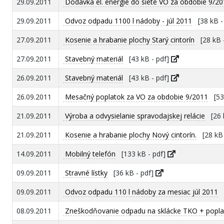
29.09.2011
Dodávka el. energie do siete VO za obdobie 9/2
29.09.2011
Odvoz odpadu 1100 l nádoby - júl 2011
[38 kB -
27.09.2011
Kosenie a hrabanie plochy Starý cintorín
[28 kB 
27.09.2011
Stavebný materiál
[43 kB - pdf]
26.09.2011
Stavebný materiál
[43 kB - pdf]
26.09.2011
Mesačný poplatok za VO za obdobie 9/2011
[53 
21.09.2011
Výroba a odvysielanie spravodajskej relácie
[26 k
21.09.2011
Kosenie a hrabanie plochy Nový cintorín.
[28 kB 
14.09.2011
Mobilný telefón
[133 kB - pdf]
09.09.2011
Stravné lístky
[36 kB - pdf]
09.09.2011
Odvoz odpadu 110 l nádoby za mesiac júl 2011
[
08.09.2011
Zneškodňovanie odpadu na sklácke TKO + poplat