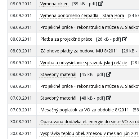
08.09.2011
Výmena okien
[39 kB - pdf]
08.09.2011
Výmena ponorného čerpadla - Stará Hora
[34 kB
08.09.2011
Projekčné práce - rekonštrukcia múzea A. Sládko
08.09.2011
Platba za projekčné práce
[26 kB - pdf]
08.09.2011
Zálohové platby za budovu MU 8/2011
[26 kB - 
08.09.2011
Výroba a odvysielanie spravodajskej relácie
[28 k
08.09.2011
Stavebný materiál
[45 kB - pdf]
08.09.2011
Projekčné práce - rekonštrukcia múzea A. Sládko
07.09.2011
Stavebný materiál
[48 kB - pdf]
07.09.2011
Mesačný poplatok za VO za obdobie 8/2011
[58 
30.08.2011
Opakovaná dodávka el. energie do siete VO za o
30.08.2011
Vysprávky teplou obel. zmesou v mesiaci jún 201