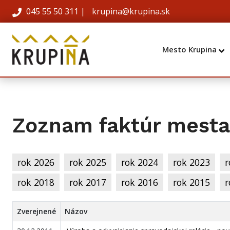
045 55 50 311
|
krupina@krupina.sk
Mesto Krupina
Zoznam faktúr mesta
rok 2026
rok 2025
rok 2024
rok 2023
r
rok 2018
rok 2017
rok 2016
rok 2015
r
Zverejnené
Názov