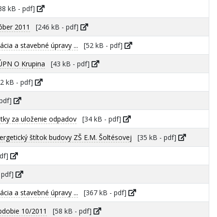
8 kB - pdf]
tóber 2011
[246 kB - pdf]
cia a stavebné úpravy ...
[52 kB - pdf]
ÚPN O Krupina
[43 kB - pdf]
 kB - pdf]
pdf]
tky za uloženie odpadov
[34 kB - pdf]
ergetický štítok budovy ZŠ E.M. Šoltésovej
[35 kB - pdf]
df]
 pdf]
cia a stavebné úpravy ...
[367 kB - pdf]
bdobie 10/2011
[58 kB - pdf]