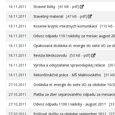
16.11.2011
Stravné lístky
[41 kB - pdf]
16.11.2011
Stavebný materiál
[47 kB - pdf]
16.11.2011
Kosenie krajníc miestnych komunikácií
[110 kB -
16.11.2011
Odvoz odpadu 110 l nádoby za mesiac august 2
16.11.2011
Opakovaná dodávka el. energie do siete VO za o
16.11.2011
Revízia bleskozvodu
[53 kB - pdf]
16.11.2011
Výroba a odvysielanie spravodajskej relácie
[30 k
16.11.2011
Rekonštrukčné práce - MŠ Malinovského
[31 kB 
27.10.2011
Dodávka el. energie do siete VO za obdobie 10/
27.10.2011
Platba za zber separovaného odpadu za mesiace 
27.10.2011
Odvoz odpadu 1100 l nádoby - august 2011
[33 
27.10.2011
Poštové služby za obdobie september 2011
[37 