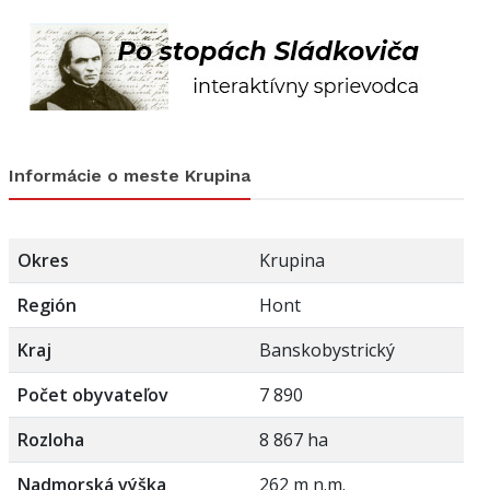
Informácie o meste Krupina
Okres
Krupina
Región
Hont
Kraj
Banskobystrický
Počet obyvateľov
7 890
Rozloha
8 867 ha
Nadmorská výška
262 m n.m.