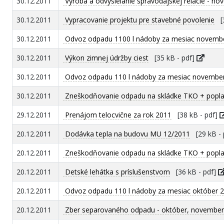
30.12.2011
Výroba a odvysielanie spravodajskej relácie - n
30.12.2011
Vypracovanie projektu pre stavebné povolenie
[3
30.12.2011
Odvoz odpadu 1100 l nádoby za mesiac novemb
30.12.2011
Výkon zimnej údržby ciest
[35 kB - pdf]
30.12.2011
Odvoz odpadu 110 l nádoby za mesiac novembe
30.12.2011
Zneškodňovanie odpadu na skládke TKO + popla
29.12.2011
Prenájom telocvične za rok 2011
[38 kB - pdf]
20.12.2011
Dodávka tepla na budovu MU 12/2011
[29 kB - 
20.12.2011
Zneškodňovanie odpadu na skládke TKO + poplat
20.12.2011
Detské lehátka s príslušenstvom
[36 kB - pdf]
20.12.2011
Odvoz odpadu 110 l nádoby za mesiac október 
20.12.2011
Zber separovaného odpadu - október, november