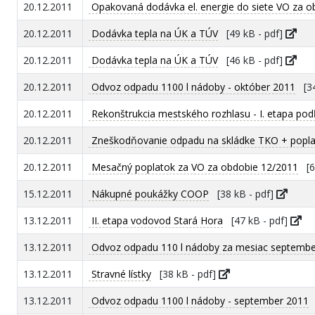
20.12.2011
Opakovaná dodávka el. energie do siete VO za o
20.12.2011
Dodávka tepla na ÚK a TÚV
[49 kB - pdf]
20.12.2011
Dodávka tepla na ÚK a TÚV
[46 kB - pdf]
20.12.2011
Odvoz odpadu 1100 l nádoby - október 2011
[34
20.12.2011
Rekonštrukcia mestského rozhlasu - I. etapa po
20.12.2011
Zneškodňovanie odpadu na skládke TKO + poplat
20.12.2011
Mesačný poplatok za VO za obdobie 12/2011
[61
15.12.2011
Nákupné poukážky COOP
[38 kB - pdf]
13.12.2011
II. etapa vodovod Stará Hora
[47 kB - pdf]
13.12.2011
Odvoz odpadu 110 l nádoby za mesiac septembe
13.12.2011
Stravné lístky
[38 kB - pdf]
13.12.2011
Odvoz odpadu 1100 l nádoby - september 2011
[